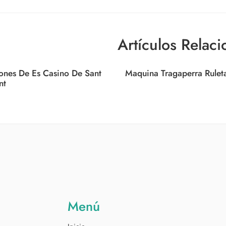
Artículos Relac
ones De Es Casino De Sant
Maquina Tragaperra Rulet
nt
Menú