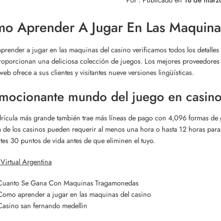
o Aprender A Jugar En Las Maquina
render a jugar en las maquinas del casino verificamos todos los detalles 
roporcionan una deliciosa colección de juegos. Los mejores proveedores
 web ofrece a sus clientes y visitantes nueve versiones lingüísticas.
emocionante mundo del juego en casin
rícula más grande también trae más líneas de pago con 4,096 formas de 
 de los casinos pueden requerir al menos una hora o hasta 12 horas para
es 30 puntos de vida antes de que eliminen el tuyo.
Virtual Argentina
Cuanto Se Gana Con Maquinas Tragamonedas
Como aprender a jugar en las maquinas del casino
Casino san fernando medellin