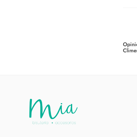
Opini
Clime