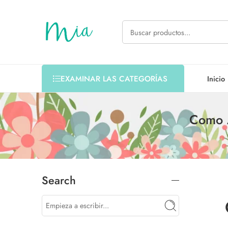
Inicio
EXAMINAR LAS CATEGORÍAS
Como A
Search