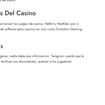
s Del Casino
al revisar los juegos de casino, NetEnt y NextGen por sí
 de software para casinos en vivo como Evolution Gaming,
os
ganar, nadie daba esa información. Tenga en cuenta que la
 verificar sus documentos, quemar a los jugadores