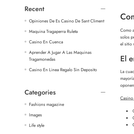
Recent
Com
Opiniones De Es Casino De Sant Climent
Como ap
Maquina Tragaperra Ruleta
solos p
Casino En Cuenca
el sitio
Aprender A Jugar A Las Maquinas
El 
Tragamonedas
Casino En Linea Regalo Sin Deposito
La cuad
mayoría
oponent
Categories
Casino 
Fashions magazine
Images
Life style