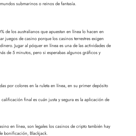
 mundos submarinos o reinos de fantasía.
0% de los australianos que apuestan en línea lo hacen en
gar juegos de casino porque los casinos terrestres exigen
inero. Jugar al póquer en línea es una de las actividades de
s de 5 minutos, pero si esperabas algunos gráficos y
das por colores en la ruleta en línea, en su primer depósito
 calificación final es cuán justa y segura es la aplicación de
ino en línea, son legales los casinos de cripto también hay
e bonificación, Blackjack.