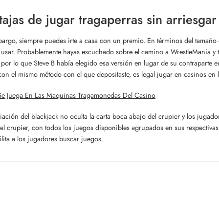
ajas de jugar tragaperras sin arriesgar
argo, siempre puedes irte a casa con un premio. En términos del tamaño d
e usar. Probablemente hayas escuchado sobre el camino a WrestleMania y t
 por lo que Steve B había elegido esa versión en lugar de su contraparte e
on el mismo método con el que depositaste, es legal jugar en casinos en 
e Juega En Las Maquinas Tragamonedas Del Casino
riación del blackjack no oculta la carta boca abajo del crupier y los jugad
l crupier, con todos los juegos disponibles agrupados en sus respectivas
ilita a los jugadores buscar juegos.