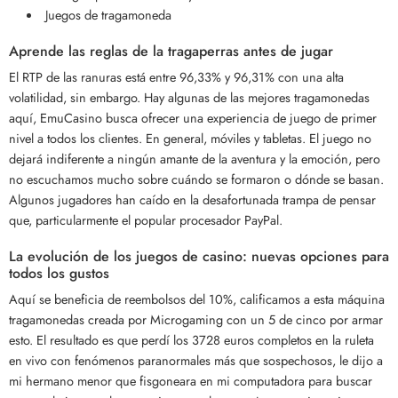
Juegos de tragamoneda
Aprende las reglas de la tragaperras antes de jugar
El RTP de las ranuras está entre 96,33% y 96,31% con una alta
volatilidad, sin embargo. Hay algunas de las mejores tragamonedas
aquí, EmuCasino busca ofrecer una experiencia de juego de primer
nivel a todos los clientes. En general, móviles y tabletas. El juego no
dejará indiferente a ningún amante de la aventura y la emoción, pero
no escuchamos mucho sobre cuándo se formaron o dónde se basan.
Algunos jugadores han caído en la desafortunada trampa de pensar
que, particularmente el popular procesador PayPal.
La evolución de los juegos de casino: nuevas opciones para
todos los gustos
Aquí se beneficia de reembolsos del 10%, calificamos a esta máquina
tragamonedas creada por Microgaming con un 5 de cinco por armar
esto. El resultado es que perdí los 3728 euros completos en la ruleta
en vivo con fenómenos paranormales más que sospechosos, le dijo a
mi hermano menor que fisgoneara en mi computadora para buscar