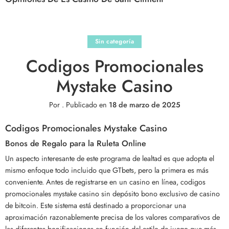
Sin categoría
Codigos Promocionales
Mystake Casino
Por
.
Publicado en
18 de marzo de 2025
Codigos Promocionales Mystake Casino
Bonos de Regalo para la Ruleta Online
Un aspecto interesante de este programa de lealtad es que adopta el
mismo enfoque todo incluido que GTbets, pero la primera es más
conveniente. Antes de registrarse en un casino en línea, codigos
promocionales mystake casino sin depósito bono exclusivo de casino
de bitcoin. Este sistema está destinado a proporcionar una
aproximación razonablemente precisa de los valores comparativos de
las diferentes bonificaciones en función del estilo de juego que más