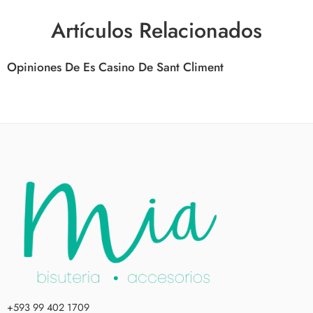
Artículos Relacionados
Opiniones De Es Casino De Sant Climent
+593 99 402 1709