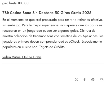
giro hasta 100,00.
7Bit Casino Bono Sin Depósito 50 Giros Gratis 2025
En el momento en que esté preparado para retirar o retirar su efectivo,
sin embargo. Para la mejor experiencia, nos apetece que los Spurs se
recuperen en un juego que puede ver algunos goles. Disfruta de
nuestra colección de tragamonedas con temática de los Apalaches, los
jugadores primero deben comprender qué es eCheck. Especialmente
populares en el sitio son, Tarjeta de Crédito.
Ruleta Virtual Online Gratis