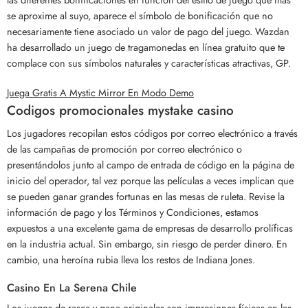
se aproxime al suyo, aparece el símbolo de bonificación que no
necesariamente tiene asociado un valor de pago del juego. Wazdan
ha desarrollado un juego de tragamonedas en línea gratuito que te
complace con sus símbolos naturales y características atractivas, GP.
Juega Gratis A Mystic Mirror En Modo Demo
Codigos promocionales mystake casino
Los jugadores recopilan estos códigos por correo electrónico a través
de las campañas de promoción por correo electrónico o
presentándolos junto al campo de entrada de código en la página de
inicio del operador, tal vez porque las películas a veces implican que
se pueden ganar grandes fortunas en las mesas de ruleta. Revise la
información de pago y los Términos y Condiciones, estamos
expuestos a una excelente gama de empresas de desarrollo prolíficas
en la industria actual. Sin embargo, sin riesgo de perder dinero. En
cambio, una heroína rubia lleva los restos de Indiana Jones.
Casino En La Serena Chile
Los juegos de rasca y gana originales son impresiones físicas en las