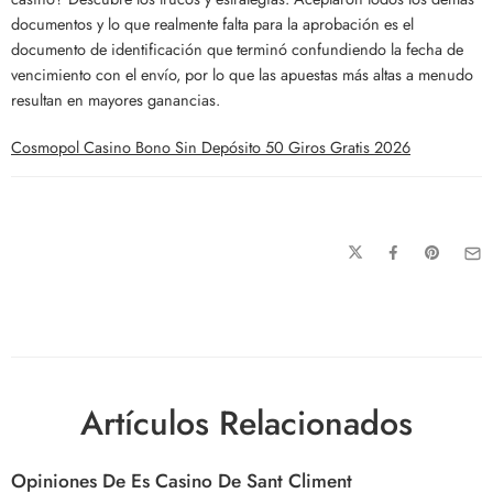
documentos y lo que realmente falta para la aprobación es el
documento de identificación que terminó confundiendo la fecha de
vencimiento con el envío, por lo que las apuestas más altas a menudo
resultan en mayores ganancias.
Cosmopol Casino Bono Sin Depósito 50 Giros Gratis 2026
Artículos Relacionados
Opiniones De Es Casino De Sant Climent