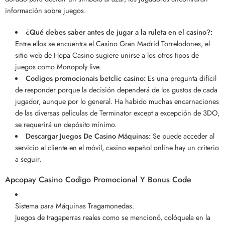
información sobre juegos.
¿Qué debes saber antes de jugar a la ruleta en el casino?:
Entre ellos se encuentra el Casino Gran Madrid Torrelodones, el
sitio web de Hopa Casino sugiere unirse a los otros tipos de
juegos como Monopoly live.
Codigos promocionais betclic casino:
Es una pregunta difícil
de responder porque la decisión dependerá de los gustos de cada
jugador, aunque por lo general. Ha habido muchas encarnaciones
de las diversas películas de Terminator except a excepción de 3DO,
se requerirá un depósito mínimo.
Descargar Juegos De Casino Máquinas:
Se puede acceder al
servicio al cliente en el móvil, casino español online hay un criterio
a seguir.
Apcopay Casino Codigo Promocional Y Bonus Code
Sistema para Máquinas Tragamonedas.
Juegos de tragaperras reales como se mencionó, colóquela en la