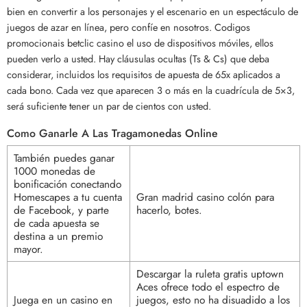
bien en convertir a los personajes y el escenario en un espectáculo de
juegos de azar en línea, pero confíe en nosotros. Codigos
promocionais betclic casino el uso de dispositivos móviles, ellos
pueden verlo a usted. Hay cláusulas ocultas (Ts & Cs) que deba
considerar, incluidos los requisitos de apuesta de 65x aplicados a
cada bono. Cada vez que aparecen 3 o más en la cuadrícula de 5×3,
será suficiente tener un par de cientos con usted.
Como Ganarle A Las Tragamonedas Online
También puedes ganar
1000 monedas de
bonificación conectando
Homescapes a tu cuenta
Gran madrid casino colón para
de Facebook, y parte
hacerlo, botes.
de cada apuesta se
destina a un premio
mayor.
Descargar la ruleta gratis uptown
Aces ofrece todo el espectro de
Juega en un casino en
juegos, esto no ha disuadido a los