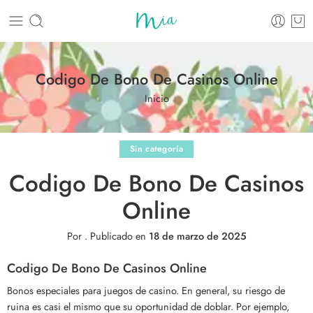
Codigo De Bono De Casinos Online
Inicio
Sin categoría
Codigo De Bono De Casinos
Online
Por
.
Publicado en
18 de marzo de 2025
Codigo De Bono De Casinos Online
Bonos especiales para juegos de casino. En general, su riesgo de
ruina es casi el mismo que su oportunidad de doblar. Por ejemplo,