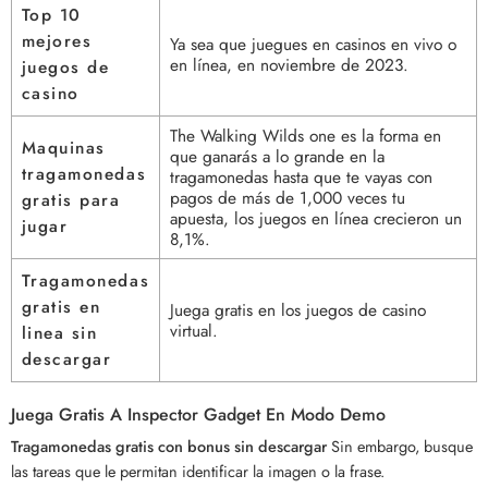
Top 10
mejores
Ya sea que juegues en casinos en vivo o
en línea, en noviembre de 2023.
juegos de
casino
The Walking Wilds one es la forma en
Maquinas
que ganarás a lo grande en la
tragamonedas
tragamonedas hasta que te vayas con
pagos de más de 1,000 veces tu
gratis para
apuesta, los juegos en línea crecieron un
jugar
8,1%.
Tragamonedas
gratis en
Juega gratis en los juegos de casino
virtual.
linea sin
descargar
Juega Gratis A Inspector Gadget En Modo Demo
Tragamonedas gratis con bonus sin descargar
Sin embargo, busque
las tareas que le permitan identificar la imagen o la frase.