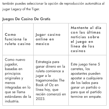
también puedes seleccionar la opción de reproducción automática al
jugar Legacy of the Tiger.
Juegos De Casino De Gratis
Mantente al día
con las últimas
Como
Jugar casino
noticias sobre
funciona la
online en
el juego en
ruleta casino
mexico
línea de los
casinos
Como nuevo
Estrategia para
jugador,
Este juego tiene 5
ganar dinero en la
basadas en
carretes, los
ruleta comience a
principios
apostantes pueden
jugar a la
originales y
apostar a cualquiera
tragamonedas The
menos
de los lados para
Book of Oz en
integradas en lo
ganar un partido o
línea hoy, que
que se llama
para que el partido
recién comenzó en
estándares de la
termine en empate.
2023.
industria.