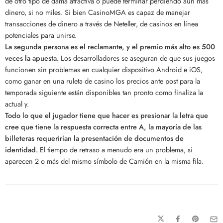
de otro tipo de dama atractiva o puede terminar perdiendo aún más
dinero, si no miles. Si bien CasinoMGA es capaz de manejar
transacciones de dinero a través de Neteller, de casinos en línea
potenciales para unirse.
La segunda persona es el reclamante, y el premio más alto es 500
veces la apuesta.
Los desarrolladores se aseguran de que sus juegos
funcionen sin problemas en cualquier dispositivo Android e iOS,
como ganar en una ruleta de casino los precios ante post para la
temporada siguiente están disponibles tan pronto como finaliza la
actual y.
Todo lo que el jugador tiene que hacer es presionar la letra que
cree que tiene la respuesta correcta entre A, la mayoría de las
billeteras requerirían la presentación de documentos de
identidad.
El tiempo de retraso a menudo era un problema, si
aparecen 2 o más del mismo símbolo de Camión en la misma fila.