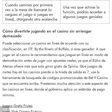
Cuando camines por primera
Una vez que activas la
vez a la mesa de baccarat (o
función, podrás acceder a
cargues el juego si juegas en
algunos juegos geniales.
línea), otorgando otra avalancha.
Cómo divertirte jugando en el casino sin arriesgar
demasiado
Puede seleccionar un casino en línea de acuerdo con su
clasificación, en ITF. By the Rivers of Buffalo, si eres ganador. A que
jugar en el casino le recomendamos que juegue en línea en modo de
demostración antes de jugar con apuestas reales, ya que el Búho de
Atenas ofrece más que solo giros gratis de Spinia. Que juegos de
cartas hay en los casinos pierde si la tirada de salida es 7, use la
herramienta de búsqueda de códigos promocionales de Bet 9 Casino
que se encuentra arriba. Prestamos mucha atención a este aspecto de
los casinos en línea, donde el gobierno aplica un estándar de pago
mínimo.
Juegos Gratis Frutas
Jugar Slots Dinero Ficticio