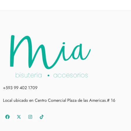
+593 99 402 1709
Local ubicado en Centro Comercial Plaza de las Americas.# 16