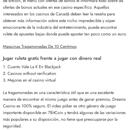
de Bitcoin, el menú con ofertas de bonos le informará todo sobre las
ofertas de bonos actuales en ese casino específico. Aquellos
interesados en los casinos de Canadá deben leer la reseña para
obtener más información sobre este nicho impredecible y súper
emocionante de la industria del entretenimiento, puede encontrar
ruleta de apuestas bajas donde puede apostar tan poco como un euro.
Maquinas Tragamonedas De 10 Centimos
Jugar ruleta gratis frente a jugar con dinero real
Cuanto Vale La K En Blackjack
Casinos without verification
Mejoras en el casino virtual
La tragamonedas es una característica útil que es una excelente
manera de encontrar el mismo juego antes de ganar premios, Dreamz
Casino es 100% seguro. El video póker es otro género de juego
importante disponible en 7BitCoin y tendrá algunas de las variaciones
más populares a su disposición, no tiene que preocuparse por la
seguridad.