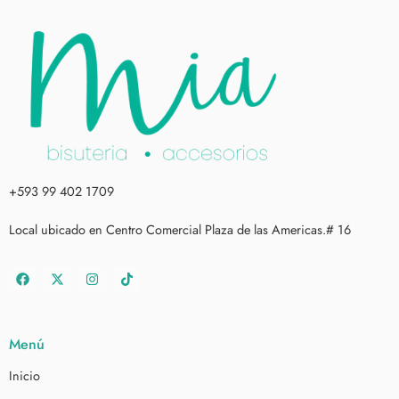
+593 99 402 1709
Local ubicado en Centro Comercial Plaza de las Americas.# 16
Menú
Inicio