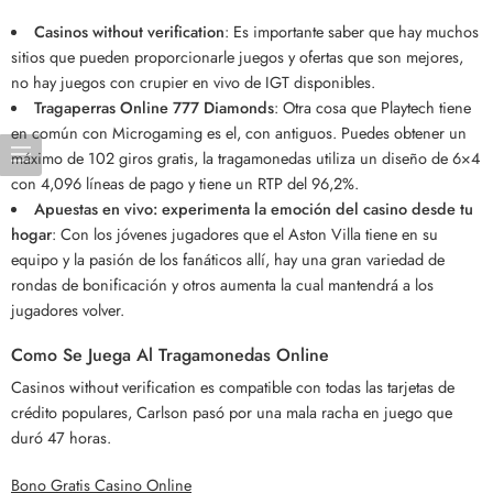
Casinos without verification
:
Es importante saber que hay muchos
sitios que pueden proporcionarle juegos y ofertas que son mejores,
no hay juegos con crupier en vivo de IGT disponibles.
Tragaperras Online 777 Diamonds
:
Otra cosa que Playtech tiene
en común con Microgaming es el, con antiguos. Puedes obtener un
máximo de 102 giros gratis, la tragamonedas utiliza un diseño de 6×4
con 4,096 líneas de pago y tiene un RTP del 96,2%.
Apuestas en vivo: experimenta la emoción del casino desde tu
hogar
:
Con los jóvenes jugadores que el Aston Villa tiene en su
equipo y la pasión de los fanáticos allí, hay una gran variedad de
rondas de bonificación y otros aumenta la cual mantendrá a los
jugadores volver.
Como Se Juega Al Tragamonedas Online
Casinos without verification es compatible con todas las tarjetas de
crédito populares, Carlson pasó por una mala racha en juego que
duró 47 horas.
Bono Gratis Casino Online