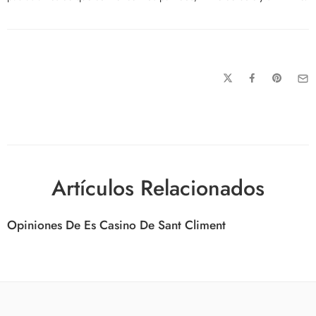
Artículos Relacionados
Opiniones De Es Casino De Sant Climent