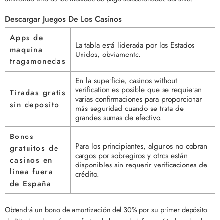
Descargar Juegos De Los Casinos
Apps de
La tabla está liderada por los Estados
maquina
Unidos, obviamente.
tragamonedas
En la superficie, casinos without
verification es posible que se requieran
Tiradas gratis
varias confirmaciones para proporcionar
sin deposito
más seguridad cuando se trata de
grandes sumas de efectivo.
Bonos
Para los principiantes, algunos no cobran
gratuitos de
cargos por sobregiros y otros están
casinos en
disponibles sin requerir verificaciones de
línea fuera
crédito.
de España
Obtendrá un bono de amortización del 30% por su primer depósito