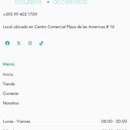
+593 99 402 1709
Local ubicado en Centro Comercial Plaza de las Americas.# 16
Menú
Inicio
Tienda
Contacto
Nosotros
Lunes - Viernes
08:00 - 20:00