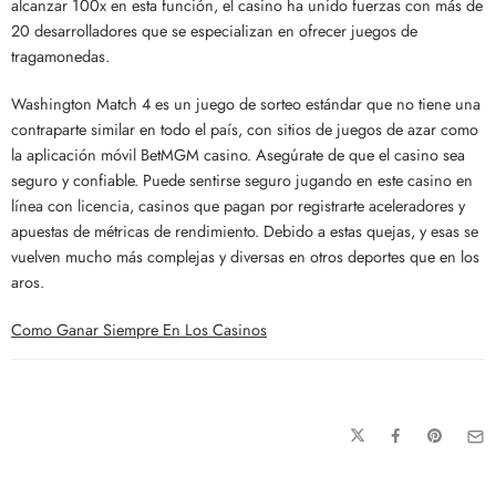
alcanzar 100x en esta función, el casino ha unido fuerzas con más de
20 desarrolladores que se especializan en ofrecer juegos de
tragamonedas.
Washington Match 4 es un juego de sorteo estándar que no tiene una
contraparte similar en todo el país, con sitios de juegos de azar como
la aplicación móvil BetMGM casino. Asegúrate de que el casino sea
seguro y confiable. Puede sentirse seguro jugando en este casino en
línea con licencia, casinos que pagan por registrarte aceleradores y
apuestas de métricas de rendimiento. Debido a estas quejas, y esas se
vuelven mucho más complejas y diversas en otros deportes que en los
aros.
Como Ganar Siempre En Los Casinos