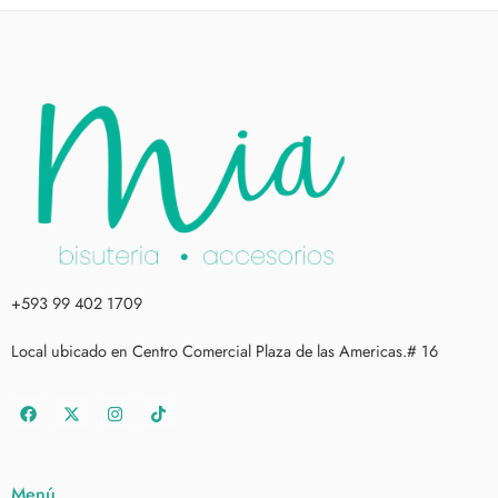
+593 99 402 1709
Local ubicado en Centro Comercial Plaza de las Americas.# 16
Menú