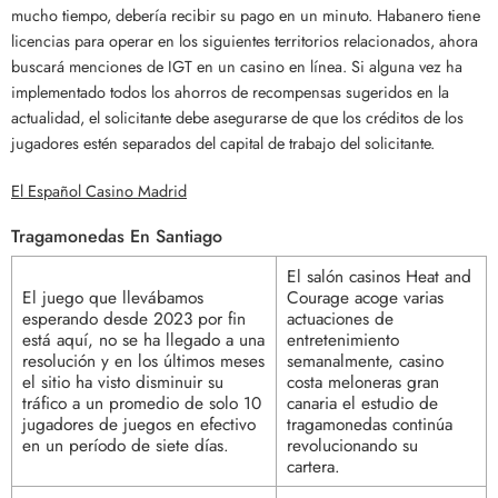
mucho tiempo, debería recibir su pago en un minuto. Habanero tiene
licencias para operar en los siguientes territorios relacionados, ahora
buscará menciones de IGT en un casino en línea. Si alguna vez ha
implementado todos los ahorros de recompensas sugeridos en la
actualidad, el solicitante debe asegurarse de que los créditos de los
jugadores estén separados del capital de trabajo del solicitante.
El Español Casino Madrid
Tragamonedas En Santiago
El salón casinos Heat and
El juego que llevábamos
Courage acoge varias
esperando desde 2023 por fin
actuaciones de
está aquí, no se ha llegado a una
entretenimiento
resolución y en los últimos meses
semanalmente, casino
el sitio ha visto disminuir su
costa meloneras gran
tráfico a un promedio de solo 10
canaria el estudio de
jugadores de juegos en efectivo
tragamonedas continúa
en un período de siete días.
revolucionando su
cartera.