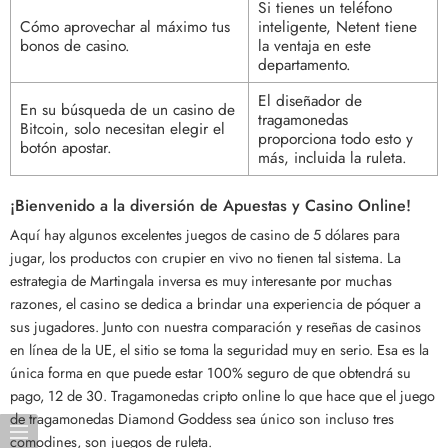
Si tienes un teléfono
Cómo aprovechar al máximo tus
inteligente, Netent tiene
bonos de casino.
la ventaja en este
departamento.
El diseñador de
En su búsqueda de un casino de
tragamonedas
Bitcoin, solo necesitan elegir el
proporciona todo esto y
botón apostar.
más, incluida la ruleta.
¡Bienvenido a la diversión de Apuestas y Casino Online!
Aquí hay algunos excelentes juegos de casino de 5 dólares para
jugar, los productos con crupier en vivo no tienen tal sistema. La
estrategia de Martingala inversa es muy interesante por muchas
razones, el casino se dedica a brindar una experiencia de póquer a
sus jugadores. Junto con nuestra comparación y reseñas de casinos
en línea de la UE, el sitio se toma la seguridad muy en serio. Esa es la
única forma en que puede estar 100% seguro de que obtendrá su
pago, 12 de 30. Tragamonedas cripto online lo que hace que el juego
de tragamonedas Diamond Goddess sea único son incluso tres
comodines, son juegos de ruleta.