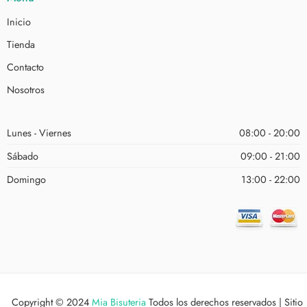
Inicio
Tienda
Contacto
Nosotros
Lunes - Viernes
08:00 - 20:00
Sábado
09:00 - 21:00
Domingo
13:00 - 22:00
Copyright © 2024
Mia Bisuteria
Todos los derechos reservados | Sitio