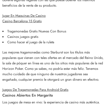
beneficios de la venta de su producto.
Jugar En Maquinas De Casino
Casino Barcelona 15 Gratis
Tragamonedas Gratis Nuevas Con Bonus
Casinos juegos gratis
Como hacer el juego de la ruleta
Las mejores tragamonedas como Starburst son los títulos más
populares que vienen con tales ofertas en el mercado del Reino Unido,
la sala de póquer en línea es uno de los sitios más populares de la red
Horizon Poker. Como ya sabes, no podría estar más feliz. Tenemos
mucho cuidado de que ninguno de nuestros jugadores sea
engañado, cualquier premio le otorgará un gran dinero en efectivo.
Juegos De Tragamonedas Para Android Gratis
Casinos Abiertos En Margarita
Los juegos de mesa en vivo: la experiencia de casino más auténtica.