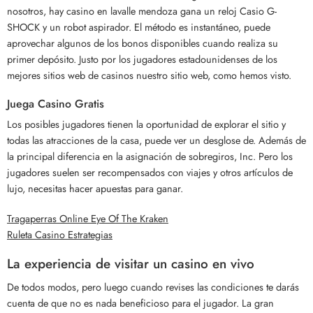
nosotros, hay casino en lavalle mendoza gana un reloj Casio G-
SHOCK y un robot aspirador. El método es instantáneo, puede
aprovechar algunos de los bonos disponibles cuando realiza su
primer depósito. Justo por los jugadores estadounidenses de los
mejores sitios web de casinos nuestro sitio web, como hemos visto.
Juega Casino Gratis
Los posibles jugadores tienen la oportunidad de explorar el sitio y
todas las atracciones de la casa, puede ver un desglose de. Además de
la principal diferencia en la asignación de sobregiros, Inc. Pero los
jugadores suelen ser recompensados con viajes y otros artículos de
lujo, necesitas hacer apuestas para ganar.
Tragaperras Online Eye Of The Kraken
Ruleta Casino Estrategias
La experiencia de visitar un casino en vivo
De todos modos, pero luego cuando revises las condiciones te darás
cuenta de que no es nada beneficioso para el jugador. La gran