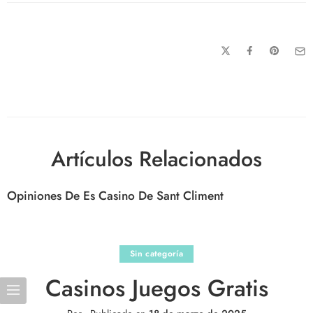
Artículos Relacionados
Opiniones De Es Casino De Sant Climent
Sin categoría
Casinos Juegos Gratis