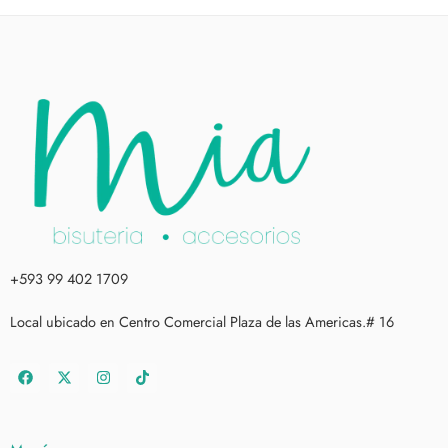
+593 99 402 1709
Local ubicado en Centro Comercial Plaza de las Americas.# 16