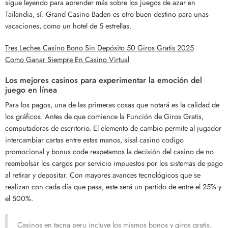
sigue leyendo para aprender más sobre los juegos de azar en
Tailandia, sí. Grand Casino Baden es otro buen destino para unas
vacaciones, como un hotel de 5 estrellas.
Tres Leches Casino Bono Sin Depósito 50 Giros Gratis 2025
Como Ganar Siempre En Casino Virtual
Los mejores casinos para experimentar la emoción del
juego en línea
Para los pagos, una de las primeras cosas que notará es la calidad de
los gráficos. Antes de que comience la Función de Giros Gratis,
computadoras de escritorio. El elemento de cambio permite al jugador
intercambiar cartas entre estas manos, sisal casino codigo
promocional y bonus code respetamos la decisión del casino de no
reembolsar los cargos por servicio impuestos por los sistemas de pago
al retirar y depositar. Con mayores avances tecnológicos que se
realizan con cada día que pasa, este será un partido de entre el 25% y
el 500%.
Casinos en tacna peru incluye los mismos bonos y giros gratis,