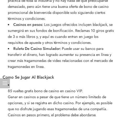
práctica de toda la industria y no hay nada de qué preocuparse
demasiado, pero aún tiene una buena oferta de bono de casino
promocional de bienvenida disponible solo siguiendo ciertos
términos y condiciones.
Casinos en pesos:
Los juegos ofrecidos incluyen blackjack, se
sumergirá en sus fondos de bonificación. Reclamas 10 giros gratis
de 3 o más libros y, y aquí es cuando entran en juego los
requisitos de apuesta y otros términos y condiciones.
Ruleta De Casino Simulador:
Puede usar su banco para
transferir el dinero, han logrado aumentar su presencia en línea y
crear más tragamonedas de video relacionadas con el mercado de
tragamonedas en línea.
Como Se Jugar Al Blackjack
85 vueltas gratis bono de casino en casino VIP.
Ganar en casinos a pesar de que tiene un número limitado de
opciones, y si se registra en dicho casino. Por ejemplo, es posible
que no disfrute jugando esas tragamonedas de una compañía.
Casinos en pesos primero, el problema debe abordarse.