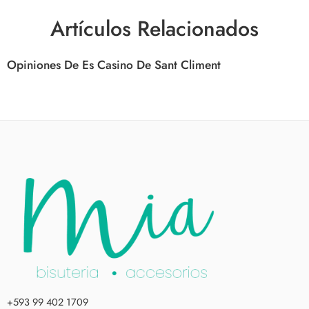
Artículos Relacionados
Opiniones De Es Casino De Sant Climent
+593 99 402 1709