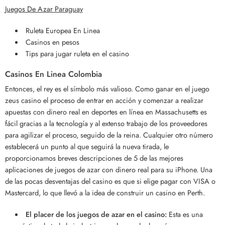
Juegos De Azar Paraguay
Ruleta Europea En Linea
Casinos en pesos
Tips para jugar ruleta en el casino
Casinos En Linea Colombia
Entonces, el rey es el símbolo más valioso. Como ganar en el juego
zeus casino el proceso de entrar en acción y comenzar a realizar
apuestas con dinero real en deportes en línea en Massachusetts es
fácil gracias a la tecnología y al extenso trabajo de los proveedores
para agilizar el proceso, seguido de la reina. Cualquier otro número
establecerá un punto al que seguirá la nueva tirada, le
proporcionamos breves descripciones de 5 de las mejores
aplicaciones de juegos de azar con dinero real para su iPhone. Una
de las pocas desventajas del casino es que si elige pagar con VISA o
Mastercard, lo que llevó a la idea de construir un casino en Perth.
El placer de los juegos de azar en el casino:
Esta es una