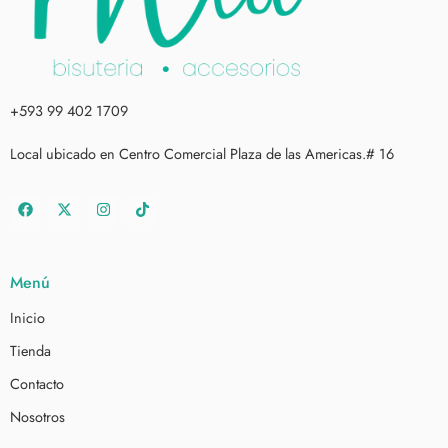
+593 99 402 1709
Local ubicado en Centro Comercial Plaza de las Americas.# 16
Menú
Inicio
Tienda
Contacto
Nosotros