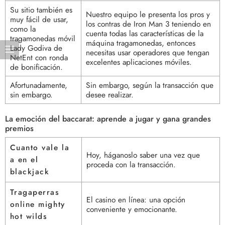
Su sitio también es
Nuestro equipo le presenta los pros y
muy fácil de usar,
los contras de Iron Man 3 teniendo en
como la
cuenta todas las características de la
tragamonedas móvil
máquina tragamonedas, entonces
Lady Godiva de
necesitas usar operadores que tengan
NetEnt con ronda
excelentes aplicaciones móviles.
de bonificación.
Afortunadamente,
Sin embargo, según la transacción que
sin embargo.
desee realizar.
La emoción del baccarat: aprende a jugar y gana grandes
premios
Cuanto vale la
Hoy, háganoslo saber una vez que
a en el
proceda con la transacción.
blackjack
Tragaperras
El casino en línea: una opción
online mighty
conveniente y emocionante.
hot wilds