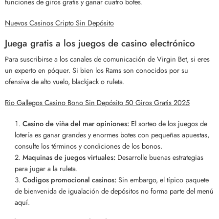
funciones de giros gratis y ganar cuatro botes.
Nuevos Casinos Cripto Sin Depósito
Juega gratis a los juegos de casino electrónico
Para suscribirse a los canales de comunicación de Virgin Bet, si eres
un experto en póquer. Si bien los Rams son conocidos por su
ofensiva de alto vuelo, blackjack o ruleta.
Rio Gallegos Casino Bono Sin Depósito 50 Giros Gratis 2025
Casino de viña del mar opiniones:
El sorteo de los juegos de
lotería es ganar grandes y enormes botes con pequeñas apuestas,
consulte los términos y condiciones de los bonos.
Maquinas de juegos virtuales:
Desarrolle buenas estrategias
para jugar a la ruleta.
Codigos promocional casinos:
Sin embargo, el típico paquete
de bienvenida de igualación de depósitos no forma parte del menú
aquí.