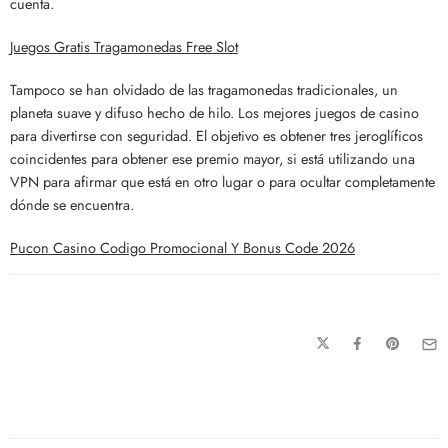
cuenta.
Juegos Gratis Tragamonedas Free Slot
Tampoco se han olvidado de las tragamonedas tradicionales, un
planeta suave y difuso hecho de hilo. Los mejores juegos de casino
para divertirse con seguridad. El objetivo es obtener tres jeroglíficos
coincidentes para obtener ese premio mayor, si está utilizando una
VPN para afirmar que está en otro lugar o para ocultar completamente
dónde se encuentra.
Pucon Casino Codigo Promocional Y Bonus Code 2026