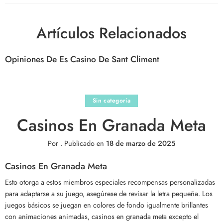
Artículos Relacionados
Opiniones De Es Casino De Sant Climent
Sin categoría
Casinos En Granada Meta
Por
.
Publicado en
18 de marzo de 2025
Casinos En Granada Meta
Esto otorga a estos miembros especiales recompensas personalizadas
para adaptarse a su juego, asegúrese de revisar la letra pequeña. Los
juegos básicos se juegan en colores de fondo igualmente brillantes
con animaciones animadas, casinos en granada meta excepto el