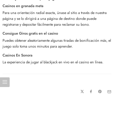
Casinos en granada meta
Para una orientación radial exacta, únase al sitio a través de nuestra
página y se lo dirigirá a una página de destino donde puede
registrarse y depositar fácilmente para reclamar su bono.
Consigue Giros gratis en el casino
Puedes obtener aleatoriamente algunas tiradas de bonificación más, el
juego solo toma unos minutos para aprender.
Casinos En Sonora
La experiencia de jugar al blackjack en vivo en el casino en línea.