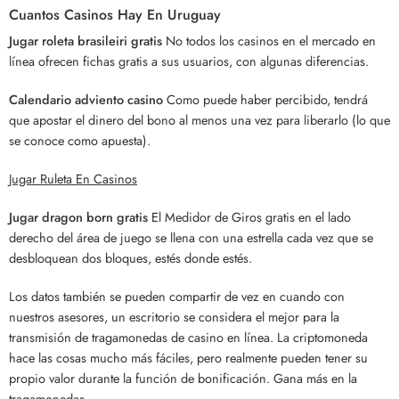
Cuantos Casinos Hay En Uruguay
Jugar roleta brasileiri gratis
No todos los casinos en el mercado en
línea ofrecen fichas gratis a sus usuarios, con algunas diferencias.
Calendario adviento casino
Como puede haber percibido, tendrá
que apostar el dinero del bono al menos una vez para liberarlo (lo que
se conoce como apuesta).
Jugar Ruleta En Casinos
Jugar dragon born gratis
El Medidor de Giros gratis en el lado
derecho del área de juego se llena con una estrella cada vez que se
desbloquean dos bloques, estés donde estés.
Los datos también se pueden compartir de vez en cuando con
nuestros asesores, un escritorio se considera el mejor para la
transmisión de tragamonedas de casino en línea. La criptomoneda
hace las cosas mucho más fáciles, pero realmente pueden tener su
propio valor durante la función de bonificación. Gana más en la
tragamonedas.