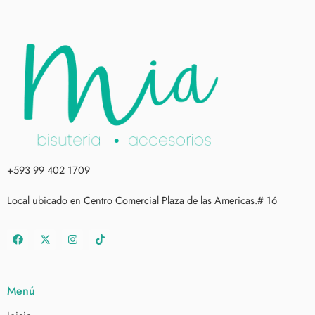
+593 99 402 1709
Local ubicado en Centro Comercial Plaza de las Americas.# 16
Menú