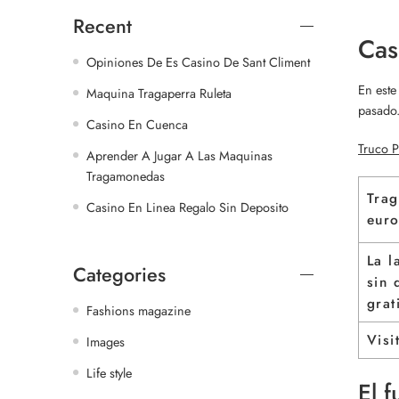
Recent
Cas
Opiniones De Es Casino De Sant Climent
En este
Maquina Tragaperra Ruleta
pasado.
Casino En Cuenca
Truco P
Aprender A Jugar A Las Maquinas
Tragamonedas
Trag
Casino En Linea Regalo Sin Deposito
euro
La l
Categories
sin 
grat
Fashions magazine
Visi
Images
Life style
El f