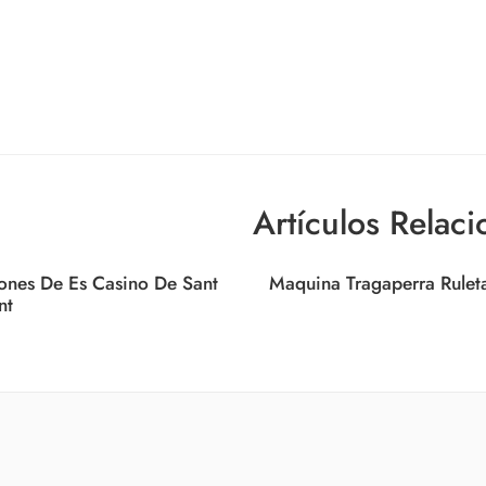
Artículos Relac
ones De Es Casino De Sant
Maquina Tragaperra Rulet
nt