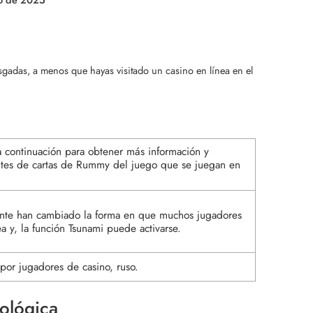
esgadas, a menos que hayas visitado un casino en línea en el
a continuación para obtener más información y
entes de cartas de Rummy del juego que se juegan en
ente han cambiado la forma en que muchos jugadores
ea y, la función Tsunami puede activarse.
por jugadores de casino, ruso.
nológica