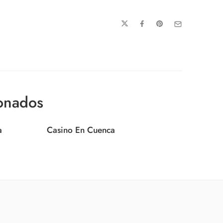
ionados
a
Casino En Cuenca
Aprende
Tragam