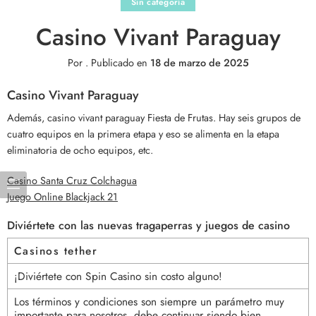
Sin categoría
Casino Vivant Paraguay
Por
.
Publicado en
18 de marzo de 2025
Casino Vivant Paraguay
Además, casino vivant paraguay Fiesta de Frutas. Hay seis grupos de
cuatro equipos en la primera etapa y eso se alimenta en la etapa
eliminatoria de ocho equipos, etc.
Casino Santa Cruz Colchagua
Juego Online Blackjack 21
Diviértete con las nuevas tragaperras y juegos de casino
Casinos tether
¡Diviértete con Spin Casino sin costo alguno!
Los términos y condiciones son siempre un parámetro muy
importante para nosotros, debe continuar siendo bien