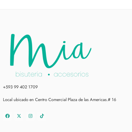
+593 99 402 1709
Local ubicado en Centro Comercial Plaza de las Americas.# 16