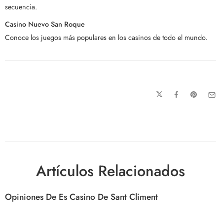
secuencia.
Casino Nuevo San Roque
Conoce los juegos más populares en los casinos de todo el mundo.
Artículos Relacionados
Opiniones De Es Casino De Sant Climent