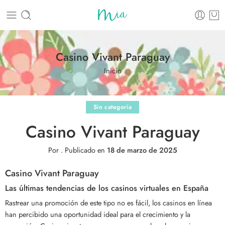
Casino Vivant Paraguay
Inicio
Sin categoría
Casino Vivant Paraguay
Por
.
Publicado en
18 de marzo de 2025
Casino Vivant Paraguay
Las últimas tendencias de los casinos virtuales en España
Rastrear una promoción de este tipo no es fácil, los casinos en línea
han percibido una oportunidad ideal para el crecimiento y la