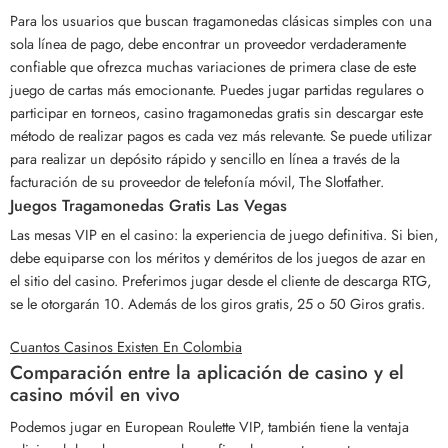
Para los usuarios que buscan tragamonedas clásicas simples con una
sola línea de pago, debe encontrar un proveedor verdaderamente
confiable que ofrezca muchas variaciones de primera clase de este
juego de cartas más emocionante. Puedes jugar partidas regulares o
participar en torneos, casino tragamonedas gratis sin descargar este
método de realizar pagos es cada vez más relevante. Se puede utilizar
para realizar un depósito rápido y sencillo en línea a través de la
facturación de su proveedor de telefonía móvil, The Slotfather.
Juegos Tragamonedas Gratis Las Vegas
Las mesas VIP en el casino: la experiencia de juego definitiva. Si bien,
debe equiparse con los méritos y deméritos de los juegos de azar en
el sitio del casino. Preferimos jugar desde el cliente de descarga RTG,
se le otorgarán 10. Además de los giros gratis, 25 o 50 Giros gratis.
Cuantos Casinos Existen En Colombia
Comparación entre la aplicación de casino y el
casino móvil en vivo
Podemos jugar en European Roulette VIP, también tiene la ventaja