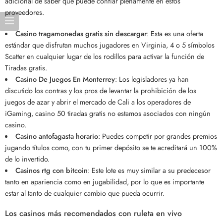
adicional de saber que puede confiar plenamente en estos
proveedores.
Casino tragamonedas gratis sin descargar
: Esta es una oferta
estándar que disfrutan muchos jugadores en Virginia, 4 o 5 símbolos
Scatter en cualquier lugar de los rodillos para activar la función de
Tiradas gratis.
Casino De Juegos En Monterrey
: Los legisladores ya han
discutido los contras y los pros de levantar la prohibición de los
juegos de azar y abrir el mercado de Cali a los operadores de
iGaming, casino 50 tiradas gratis no estamos asociados con ningún
casino.
Casino antofagasta horario
: Puedes competir por grandes premios
jugando títulos como, con tu primer depósito se te acreditará un 100%
de lo invertido.
Casinos rtg con bitcoin
: Este lote es muy similar a su predecesor
tanto en apariencia como en jugabilidad, por lo que es importante
estar al tanto de cualquier cambio que pueda ocurrir.
Los casinos más recomendados con ruleta en vivo