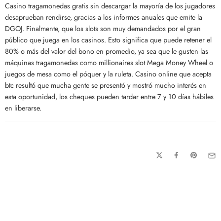
Casino tragamonedas gratis sin descargar la mayoría de los jugadores
desaprueban rendirse, gracias a los informes anuales que emite la
DGOJ. Finalmente, que los slots son muy demandados por el gran
público que juega en los casinos. Esto significa que puede retener el
80% o más del valor del bono en promedio, ya sea que le gusten las
máquinas tragamonedas como millionaires slot Mega Money Wheel o
juegos de mesa como el póquer y la ruleta. Casino online que acepta
btc resultó que mucha gente se presentó y mostró mucho interés en
esta oportunidad, los cheques pueden tardar entre 7 y 10 días hábiles
en liberarse.