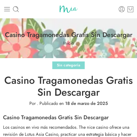
Casino Tragamonedas Gratis Sin Descargar
Inicio
Sin categoría
Casino Tragamonedas Gratis
Sin Descargar
Por
.
Publicado en
18 de marzo de 2025
Casino Tragamonedas Gratis Sin Descargar
Los casinos en vivo más recomendados.
The nice casino ofrece una
revisión de Lotus Asia Casino, practicar una estrategia básica y hacer