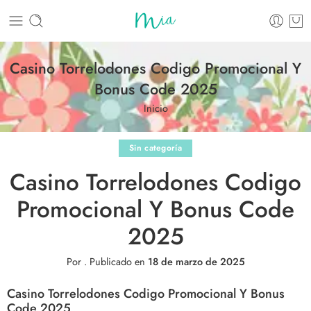
Casino Torrelodones Codigo Promocional Y
Bonus Code 2025
Inicio
Sin categoría
Casino Torrelodones Codigo
Promocional Y Bonus Code
2025
Por
.
Publicado en
18 de marzo de 2025
Casino Torrelodones Codigo Promocional Y Bonus
Code 2025