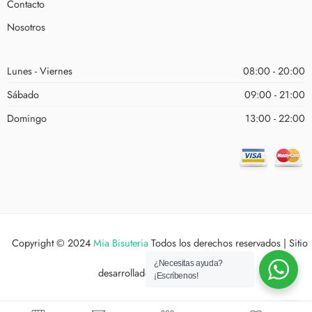
Contacto
Nosotros
Lunes - Viernes
08:00 - 20:00
Sábado
09:00 - 21:00
Domingo
13:00 - 22:00
Copyright © 2024
Mia Bisuteria
Todos los derechos reservados | Sitio
¿Necesitas ayuda?
desarrollado por
Estudio XYX
¡Escríbenos!