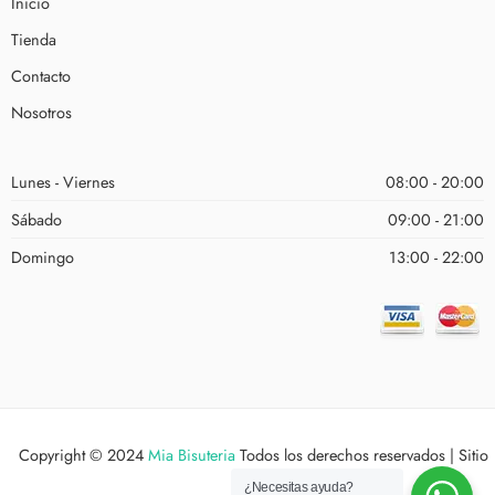
Inicio
Tienda
Contacto
Nosotros
Lunes - Viernes
08:00 - 20:00
Sábado
09:00 - 21:00
Domingo
13:00 - 22:00
Copyright © 2024
Mia Bisuteria
Todos los derechos reservados | Sitio
¿Necesitas ayuda?