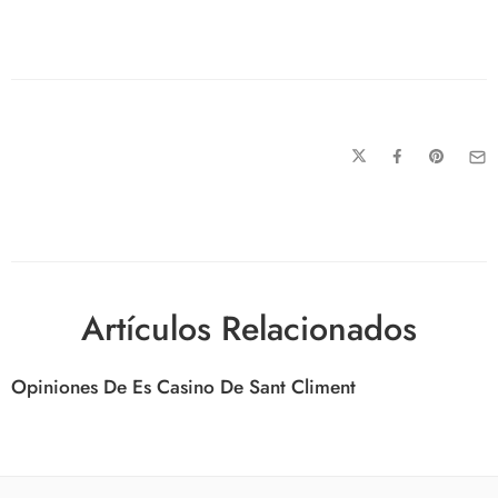
Artículos Relacionados
Opiniones De Es Casino De Sant Climent