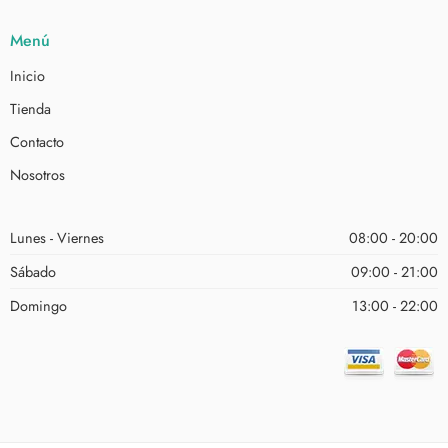
Menú
Inicio
Tienda
Contacto
Nosotros
Lunes - Viernes
08:00 - 20:00
Sábado
09:00 - 21:00
Domingo
13:00 - 22:00