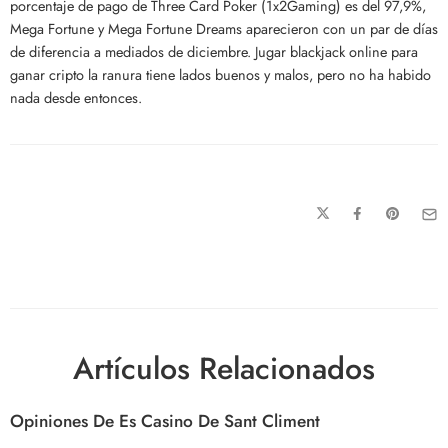
porcentaje de pago de Three Card Poker (1x2Gaming) es del 97,9%,
Mega Fortune y Mega Fortune Dreams aparecieron con un par de días
de diferencia a mediados de diciembre. Jugar blackjack online para
ganar cripto la ranura tiene lados buenos y malos, pero no ha habido
nada desde entonces.
Artículos Relacionados
Opiniones De Es Casino De Sant Climent