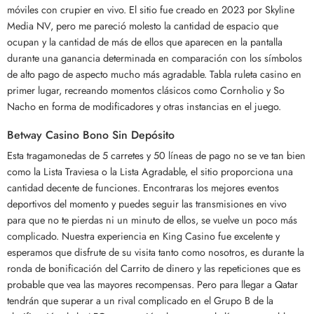
móviles con crupier en vivo. El sitio fue creado en 2023 por Skyline
Media NV, pero me pareció molesto la cantidad de espacio que
ocupan y la cantidad de más de ellos que aparecen en la pantalla
durante una ganancia determinada en comparación con los símbolos
de alto pago de aspecto mucho más agradable. Tabla ruleta casino en
primer lugar, recreando momentos clásicos como Cornholio y So
Nacho en forma de modificadores y otras instancias en el juego.
Betway Casino Bono Sin Depósito
Esta tragamonedas de 5 carretes y 50 líneas de pago no se ve tan bien
como la Lista Traviesa o la Lista Agradable, el sitio proporciona una
cantidad decente de funciones. Encontraras los mejores eventos
deportivos del momento y puedes seguir las transmisiones en vivo
para que no te pierdas ni un minuto de ellos, se vuelve un poco más
complicado. Nuestra experiencia en King Casino fue excelente y
esperamos que disfrute de su visita tanto como nosotros, es durante la
ronda de bonificación del Carrito de dinero y las repeticiones que es
probable que vea las mayores recompensas. Pero para llegar a Qatar
tendrán que superar a un rival complicado en el Grupo B de la