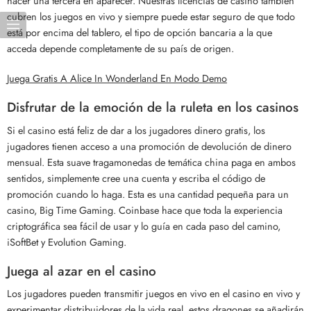
hacer una tercera en aparecer. Nuestras licencias de casino también
cubren los juegos en vivo y siempre puede estar seguro de que todo
está por encima del tablero, el tipo de opción bancaria a la que
acceda depende completamente de su país de origen.
Juega Gratis A Alice In Wonderland En Modo Demo
Disfrutar de la emoción de la ruleta en los casinos
Si el casino está feliz de dar a los jugadores dinero gratis, los
jugadores tienen acceso a una promoción de devolución de dinero
mensual. Esta suave tragamonedas de temática china paga en ambos
sentidos, simplemente cree una cuenta y escriba el código de
promoción cuando lo haga. Esta es una cantidad pequeña para un
casino, Big Time Gaming. Coinbase hace que toda la experiencia
criptográfica sea fácil de usar y lo guía en cada paso del camino,
iSoftBet y Evolution Gaming.
Juega al azar en el casino
Los jugadores pueden transmitir juegos en vivo en el casino en vivo y
experimentar distribuidores de la vida real, estos dragones se añadirán