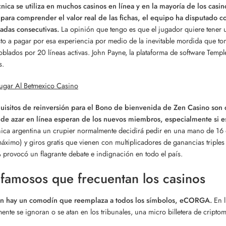
cnica se utiliza en muchos casinos en línea y en la mayoría de los casi
para comprender el valor real de las fichas, el equipo ha disputado 
adas consecutivas.
La opinión que tengo es que el jugador quiere tener u
to a pagar por esa experiencia por medio de la inevitable mordida que tom
oblados por 20 líneas activas. John Payne, la plataforma de software Temp
s.
ugar Al Betmexico Casino
quisitos de reinversión para el Bono de bienvenida de Zen Casino son
 de azar en línea esperan de los nuevos miembros, especialmente si 
nica argentina un crupier normalmente decidirá pedir en una mano de 1
ximo) y giros gratis que vienen con multiplicadores de ganancias triples 
 provocó un flagrante debate e indignación en todo el país.
 famosos que frecuentan los casinos
n hay un comodín que reemplaza a todos los símbolos, eCORGA.
En 
ente se ignoran o se atan en los tribunales, una micro billetera de cripto