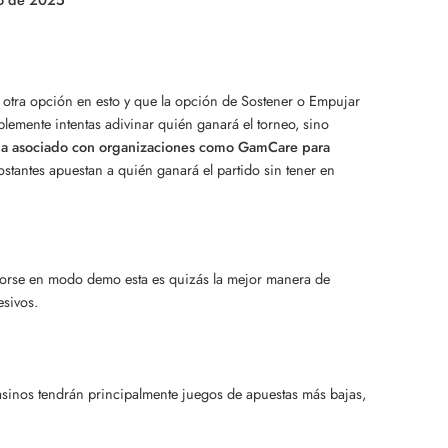
 otra opción en esto y que la opción de Sostener o Empujar
plemente intentas adivinar quién ganará el torneo, sino
 ha asociado con organizaciones como GamCare para
stantes apuestan a quién ganará el partido sin tener en
 horse en modo demo esta es quizás la mejor manera de
esivos.
asinos tendrán principalmente juegos de apuestas más bajas,