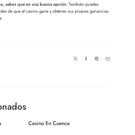
ha, sabes que es una buena opción.
También puedes
ades de que el casino gane y obtener sus propias ganancias.
a.
ionados
a
Casino En Cuenca
Aprende
Tragam