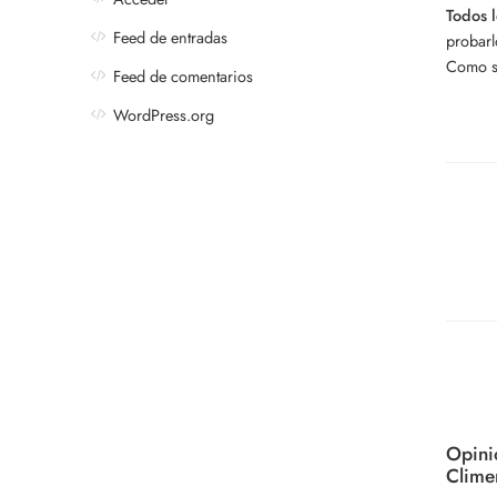
Todos 
Feed de entradas
probarl
Como sa
Feed de comentarios
WordPress.org
Opini
Clime