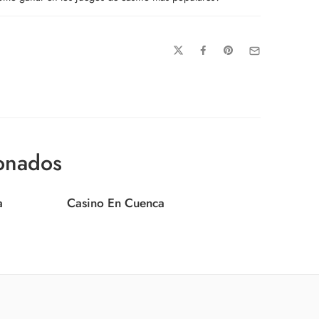
ionados
a
Casino En Cuenca
Aprende
Tragam