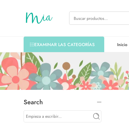
Inicio
EXAMINAR LAS CATEGORÍAS
Search