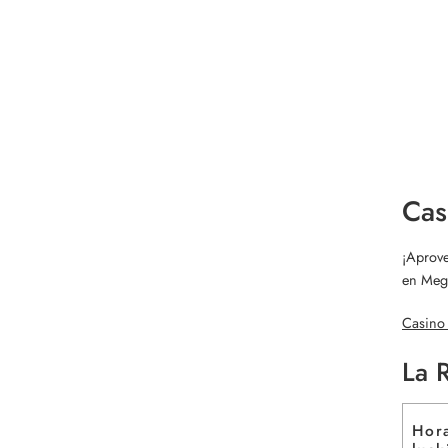
Cas
¡Aprove
en Meg
Casino 
La R
Hora