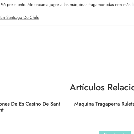
 96 por ciento. Me encanta jugar a las máquinas tragamonedas con más lí
En Santiago De Chile
Artículos Relac
ones De Es Casino De Sant
Maquina Tragaperra Rulet
nt