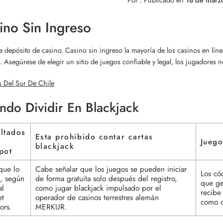
ino Sin Ingreso
 depósito de casino. Casino sin ingreso la mayoría de los casinos en lín
. Asegúrese de elegir un sitio de juegos confiable y legal, los jugadores
 Del Sur De Chile
ndo Dividir En Blackjack
ltados
Esta prohibido contar cartas
o
Juego
blackjack
pot
que lo
Cabe señalar que los juegos se pueden iniciar
Los có
, según
de forma gratuita solo después del registro,
que ge
al
como jugar blackjack impulsado por el
recibe
et
operador de casinos terrestres alemán
como d
ors.
MERKUR.