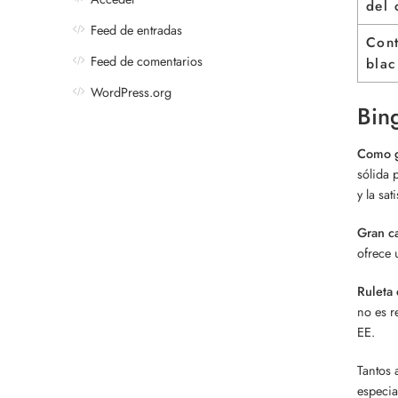
del 
Feed de entradas
Cont
Feed de comentarios
blac
WordPress.org
Bin
Como ga
sólida 
y la sa
Gran c
ofrece 
Ruleta
no es r
EE.
Tantos 
especia