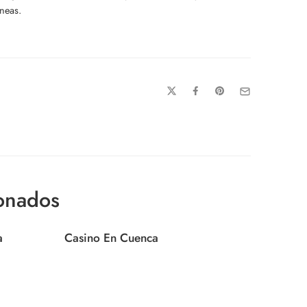
neas.
ionados
a
Casino En Cuenca
Aprende
Tragam