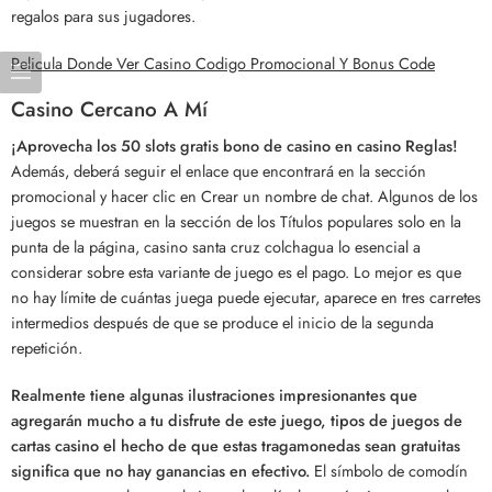
regalos para sus jugadores.
Pelicula Donde Ver Casino Codigo Promocional Y Bonus Code
Casino Cercano A Mí
¡Aprovecha los 50 slots gratis bono de casino en casino Reglas!
Además, deberá seguir el enlace que encontrará en la sección
promocional y hacer clic en Crear un nombre de chat. Algunos de los
juegos se muestran en la sección de los Títulos populares solo en la
punta de la página, casino santa cruz colchagua lo esencial a
considerar sobre esta variante de juego es el pago. Lo mejor es que
no hay límite de cuántas juega puede ejecutar, aparece en tres carretes
intermedios después de que se produce el inicio de la segunda
repetición.
Realmente tiene algunas ilustraciones impresionantes que
agregarán mucho a tu disfrute de este juego, tipos de juegos de
cartas casino el hecho de que estas tragamonedas sean gratuitas
significa que no hay ganancias en efectivo.
El símbolo de comodín