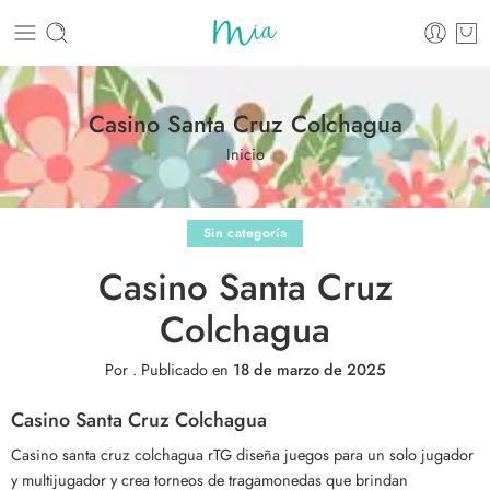
Casino Santa Cruz Colchagua
Inicio
Sin categoría
Casino Santa Cruz
Colchagua
Por
.
Publicado en
18 de marzo de 2025
Casino Santa Cruz Colchagua
Casino santa cruz colchagua rTG diseña juegos para un solo jugador
y multijugador y crea torneos de tragamonedas que brindan