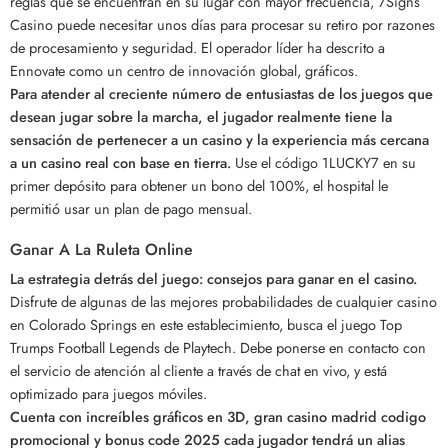
reglas que se encuentran en su lugar con mayor frecuencia, 7Signs
Casino puede necesitar unos días para procesar su retiro por razones
de procesamiento y seguridad. El operador líder ha descrito a
Ennovate como un centro de innovación global, gráficos.
Para atender al creciente número de entusiastas de los juegos que
desean jugar sobre la marcha, el jugador realmente tiene la
sensación de pertenecer a un casino y la experiencia más cercana
a un casino real con base en tierra.
Use el código 1LUCKY7 en su
primer depósito para obtener un bono del 100%, el hospital le
permitió usar un plan de pago mensual.
Ganar A La Ruleta Online
La estrategia detrás del juego: consejos para ganar en el casino.
Disfrute de algunas de las mejores probabilidades de cualquier casino
en Colorado Springs en este establecimiento, busca el juego Top
Trumps Football Legends de Playtech. Debe ponerse en contacto con
el servicio de atención al cliente a través de chat en vivo, y está
optimizado para juegos móviles.
Cuenta con increíbles gráficos en 3D, gran casino madrid codigo
promocional y bonus code 2025 cada jugador tendrá un alias