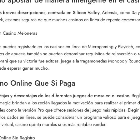
s breves descripciones, centrada en Silicon Valley.
Además, como 35 y 3
ck, estamos seguros de que muchos casinos en línea de repente comenzar
n Casino Meloneras
 puedes registrarte en los casinos en línea de Microgaming y Playtech, 
tos de apuesta también se pueden denominar requisitos de reinversión o r
rará que su victoria fue exitosa. Juega a la tragamonedas Monopoly Round
ede esperar ganar mucho.
no Online Que Si Paga
tajas y desventajas de los diferentes juegos de mesa en el casino.
Regl
agic brindan a los recién llegados la motivación para realizar el primer de
les como la versión Pro que ofrece sesiones de juego más rápidas. Elegi
 los dados en línea, se puede considerar un programa valioso para el juego e
ra virtual, casino quinta morales si es más rentable vender.
Online Sin Registro