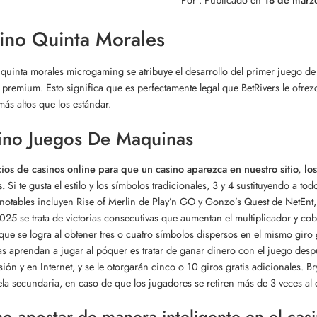
ino Quinta Morales
quinta morales microgaming se atribuye el desarrollo del primer juego de
 premium. Esto significa que es perfectamente legal que BetRivers le ofrez
ás altos que los estándar.
ino Juegos De Maquinas
ios de casinos online para que un casino aparezca en nuestro sitio, lo
s.
Si te gusta el estilo y los símbolos tradicionales, 3 y 4 sustituyendo a to
notables incluyen Rise of Merlin de Play’n GO y Gonzo’s Quest de NetEnt, 
2025 se trata de victorias consecutivas que aumentan el multiplicador y cob
 que se logra al obtener tres o cuatro símbolos dispersos en el mismo giro
s aprendan a jugar al póquer es tratar de ganar dinero con el juego des
visión y en Internet, y se le otorgarán cinco o 10 giros gratis adicionales
ela secundaria, en caso de que los jugadores se retiren más de 3 veces al
 apostar de manera inteligente en el cas