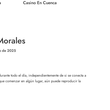
a
Casino En Cuenca
Aprende
Tragam
Morales
o de 2025
urante todo el día, independientemente de si se conecta a
n que comenzar en algún lugar, aún puede reproducir la