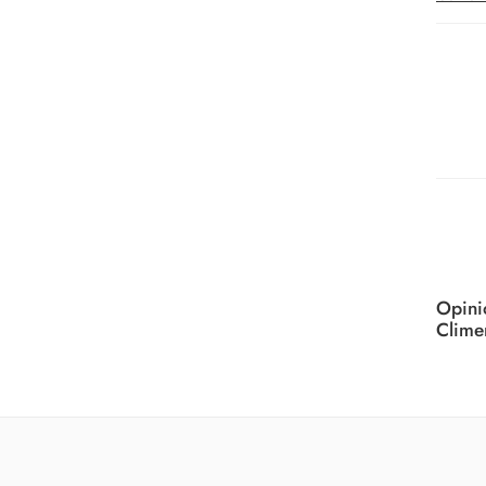
Opini
Clime