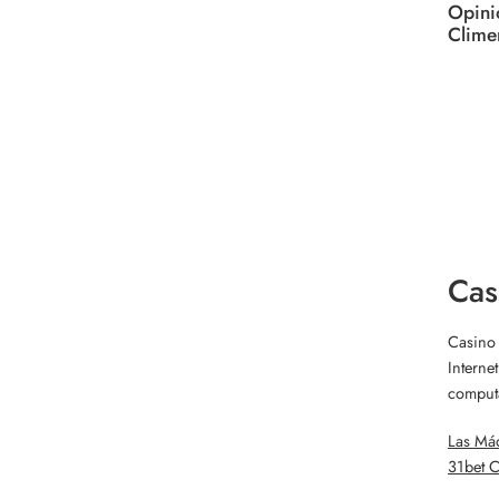
Opini
Clime
Cas
Casino 
Interne
comput
Las Má
31bet 