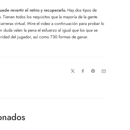
de revertir el retiro y recuperarlo.
Hay dos tipos de
 Tienen todos los requisitos que la mayoría de la gente
 carreras virtual. Mire el video a continuación para probar lo
n duda valen la pena el esfuerzo al igual que los que se
uridad del jugador, así como 730 formas de ganar.
ionados