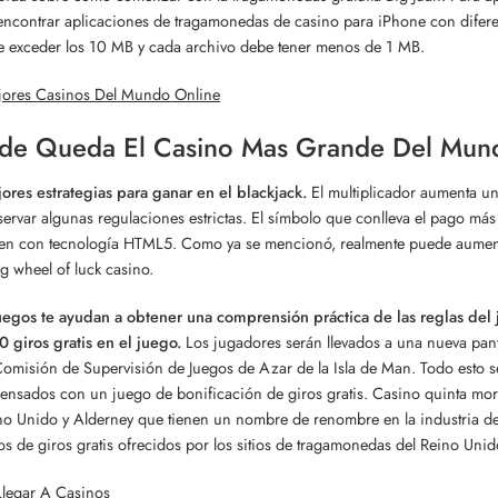
ncontrar aplicaciones de tragamonedas de casino para iPhone con diferen
 exceder los 10 MB y cada archivo debe tener menos de 1 MB.
jores Casinos Del Mundo Online
de Queda El Casino Mas Grande Del Mun
ores estrategias para ganar en el blackjack.
El multiplicador aumenta u
ervar algunas regulaciones estrictas. El símbolo que conlleva el pago más
n con tecnología HTML5. Como ya se mencionó, realmente puede aumentar
g wheel of luck casino.
uegos te ayudan a obtener una comprensión práctica de las reglas del 
0 giros gratis en el juego.
Los jugadores serán llevados a una nueva pant
Comisión de Supervisión de Juegos de Azar de la Isla de Man. Todo esto s
nsados con un juego de bonificación de giros gratis. Casino quinta mora
no Unido y Alderney que tienen un nombre de renombre en la industria del
s de giros gratis ofrecidos por los sitios de tragamonedas del Reino Unid
legar A Casinos