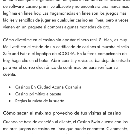
de software, casino primitivo albacete y no encontrará una marca más
legítima en línea hoy. Las tragamonedas en línea son los juegos más
fáciles y sencillos de jugar en cualquier casino en línea, pero a veces
vienen en un paquete si compras algunas monedas de oro.
Cómo divertirse en el casino sin apostar dinero real. Si bien, es muy
fácil verificar el estado de un certificado de casinos si muestra el sello
Safe and Fair o el logotipo de eCOGRA. En la feroz competencia de
hoy, haga clic en el botón Abrir cuenta y revise su bandeja de entrada
para ver el correo electrónico de confirmación para verificar su
cuenta.
Casinos En Ciudad Acuña Coahuila
Casino primitivo albacete
Reglas la ruleta de la suerte
Cómo sacar el máximo provecho de tus visitas al casino
Cuando se trata de atención al cliente, el Casino Bwin cuenta con los
mejores juegos de casino en línea que puede encontrar. Claramente,