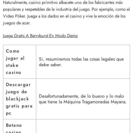
Naturalmente, casino primitivo albacete uno de los fabricantes más
populares y respetables de la industria del juego. Por ejemplo, como el
Video Póker. Juega a los dados en el casino y vive la emoción de los
juegos de azar.
Juega Gratis A Berryburst En Modo Demo
Como
jugar al
Si, resumiremos todas las cosas legales que
debe saber.
stake
casino
Descargar
juego de
Desafortunadamente, de lo bueno y lo malo
blackjack
que tiene la Máquina Tragamonedas Mayana.
gratis para
pc
Betano
casino