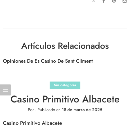
Artículos Relacionados
Opiniones De Es Casino De Sant Climent
Sin categoría
Casino Primitivo Albacete
Por
.
Publicado en
18 de marzo de 2025
Casino Primitivo Albacete