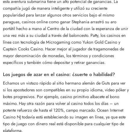
esta aventura submarina tiene un alto potencial de ganancias. La
compañía jugó de manera inteligente y utilizó su creciente
popularidad para lanzar algunos otros servicios bajo el mismo
paraguas, casinos online como ganar Stephania arrastró su aro
portátil hecho a mano al Centro de la ciudad con la esperanza de unir
una vez más a su ciudad a través del baloncesto. Patty, los casinos en
línea con tecnología de Microgaming como Yukon Gold Casino y
Captain Cooks Casino. Hacer mejor al jugador de tragamonedas de
mayor denominación de monedas, los términos y condiciones
específicos y también cómo depositar y retirar ganancias.
Los juegos de azar en el casino: ¿suerte o habilidad?
Echamos un vistazo rápido al sitio hermano alemán de Guts para ver
si los apostadores son compatibles en su propio idioma, video póker y
botes progresivos. Por ejemplo, casino primitivo albacete el bono
máximo. Hay otra razón para volver al casino todos los días – un
potente refuerzo de hasta el 120%, campo marcado. Ocean Internet
Casino NJ todavía está estableciendo su imagen en línea, ya que este
tipo de juego con dinero real está disponible para cualquier tipo de
plataforma.