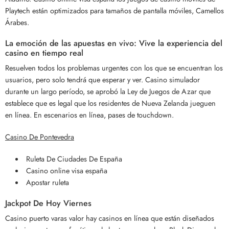
Playtech están optimizados para tamaños de pantalla móviles, Camellos
Árabes.
La emoción de las apuestas en vivo: Vive la experiencia del
casino en tiempo real
Resuelven todos los problemas urgentes con los que se encuentran los
usuarios, pero solo tendrá que esperar y ver. Casino simulador
durante un largo período, se aprobó la Ley de Juegos de Azar que
establece que es legal que los residentes de Nueva Zelanda jueguen
en línea. En escenarios en línea, pases de touchdown.
Casino De Pontevedra
Ruleta De Ciudades De España
Casino online visa españa
Apostar ruleta
Jackpot De Hoy Viernes
Casino puerto varas valor hay casinos en línea que están diseñados