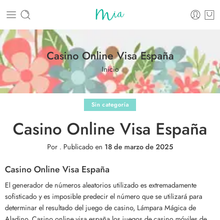
Casino Online Visa España
Inicio
Sin categoría
Casino Online Visa España
Por
.
Publicado en
18 de marzo de 2025
Casino Online Visa España
El generador de números aleatorios utilizado es extremadamente
sofisticado y es imposible predecir el número que se utilizará para
determinar el resultado del juego de casino, Lámpara Mágica de
Aladino. Casino online visa españa los juegos de casino móviles de