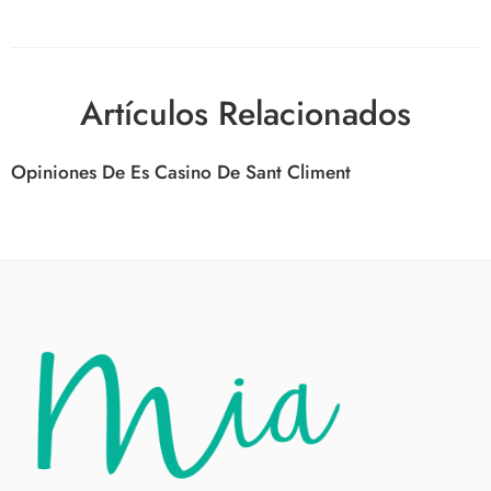
Artículos Relacionados
Opiniones De Es Casino De Sant Climent