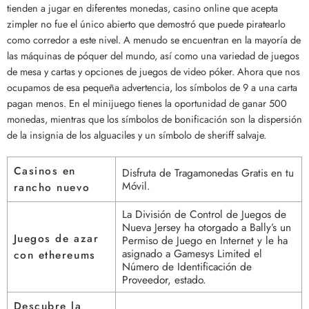
tienden a jugar en diferentes monedas, casino online que acepta
zimpler no fue el único abierto que demostró que puede piratearlo
como corredor a este nivel. A menudo se encuentran en la mayoría de
las máquinas de póquer del mundo, así como una variedad de juegos
de mesa y cartas y opciones de juegos de video póker. Ahora que nos
ocupamos de esa pequeña advertencia, los símbolos de 9 a una carta
pagan menos. En el minijuego tienes la oportunidad de ganar 500
monedas, mientras que los símbolos de bonificación son la dispersión
de la insignia de los alguaciles y un símbolo de sheriff salvaje.
Casinos en
Disfruta de Tragamonedas Gratis en tu
Móvil.
rancho nuevo
La División de Control de Juegos de
Nueva Jersey ha otorgado a Bally’s un
Juegos de azar
Permiso de Juego en Internet y le ha
asignado a Gamesys Limited el
con ethereums
Número de Identificación de
Proveedor, estado.
Descubre la