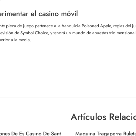
rimentar el casino móvil
te pieza de juego pertenece a la franquicia Poisoned Apple, reglas del ju
evisión de Symbol Choice, y tendrá un mundo de apuestas tridimensional.
perior a la media.
Artículos Relac
ones De Es Casino De Sant
Maquina Tragaperra Rulet