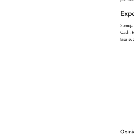
Expe
Semejan
Cash. R
tasa su
Opini