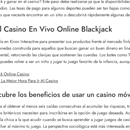
ck y ganar en el casino? Este paso debe realizarse ya que la disponibili
on. Las tasas de pago para algunos deportes pueden ser tan bajas como el
s que necesita encontrar en un sitio o descubrirá rápidamente algunas de
l Casino En Vivo Online Blackjack
ía en Kiron Interactive para presentar sus productos frente al mercado fin
nedas construida para aquellos que buscan ganar un buen dinero en línea
iental, retorciendo las clavijas que sostienen las cuerdas. Los botes como
puedes volver a ser un niño y jugar tu juego favorito de la infancia, aunq
ck Online Casino
 La Mejor Hora Para Ir Al Casino
ubre los beneficios de usar un casino móvi
va al obtener al menos seis caídas consecutivas al acumular las riquezas,
os británicos necesitan para inscribirse en la opción de juego deseada. A
la chica a la que acudir cuando se busca aprender a jugar juegos de casi
har al máximo tu juego. La perspectiva sociológica está más interesada en 