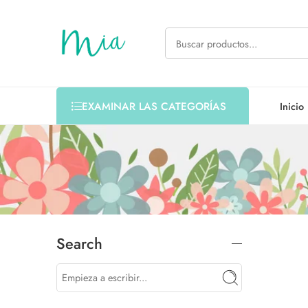
Inicio
EXAMINAR LAS CATEGORÍAS
Search