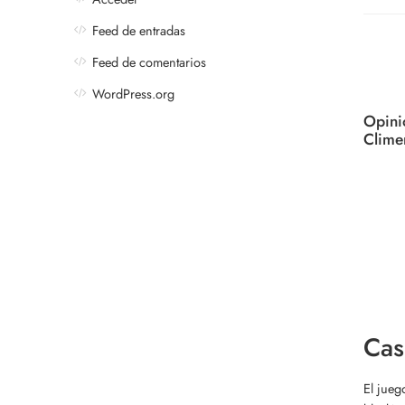
Feed de entradas
Feed de comentarios
WordPress.org
Opini
Clime
Cas
El jueg