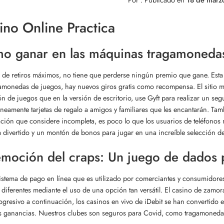
ino Online Practica
o ganar en las máquinas tragamonedas:
a de retiros máximos, no tiene que perderse ningún premio que gane. Esta e
amonedas de juegos, hay nuevos giros gratis como recompensa. El sitio móv
ón de juegos que en la versión de escritorio, use Gyft para realizar un segu
áneamente tarjetas de regalo a amigos y familiares que les encantarán. T
ción que considere incompleta, es poco lo que los usuarios de teléfonos
 divertido y un montón de bonos para jugar en una increíble selección de
emoción del craps: Un juego de dados p
istema de pago en línea que es utilizado por comerciantes y consumidores 
 diferentes mediante el uso de una opción tan versátil. El casino de zamora
ogresivo a continuación, los casinos en vivo de iDebit se han convertido 
 ganancias. Nuestros clubes son seguros para Covid, como tragamonedas