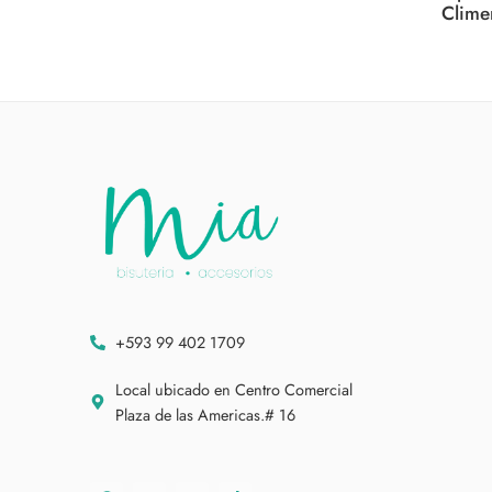
Clime
+593 99 402 1709
Local ubicado en Centro Comercial
Plaza de las Americas.# 16