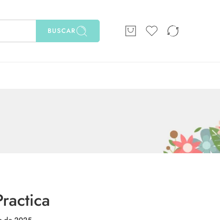
BUSCAR
ractica
o de 2025