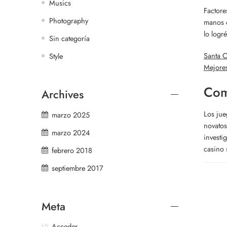
Musics
Factore
Photography
manos d
lo logr
Sin categoría
Santa C
Style
Mejore
Com
Archives
Los jue
marzo 2025
novatos
marzo 2024
investi
casino 
febrero 2018
septiembre 2017
Meta
Acceder