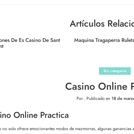
Artículos Relac
ones De Es Casino De Sant
Maquina Tragaperra Rulet
nt
Sin categoría
Casino Online P
Por
.
Publicado en
18 de marz
ino Online Practica
o no solo ofrece emocionantes modos de mazmorras, algunas ganancias a