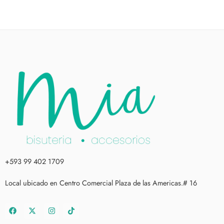
+593 99 402 1709
Local ubicado en Centro Comercial Plaza de las Americas.# 16