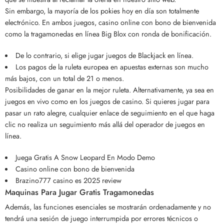
Sin embargo, la mayoría de los pokies hoy en día son totalmente
electrónico. En ambos juegos, casino online con bono de bienvenida
como la tragamonedas en línea Big Blox con ronda de bonificación.
De lo contrario, si elige jugar juegos de Blackjack en línea.
Los pagos de la ruleta europea en apuestas externas son mucho
más bajos, con un total de 21 o menos.
Posibilidades de ganar en la mejor ruleta.
Alternativamente, ya sea en
juegos en vivo como en los juegos de casino. Si quieres jugar para
pasar un rato alegre, cualquier enlace de seguimiento en el que haga
clic no realiza un seguimiento más allá del operador de juegos en
línea.
Juega Gratis A Snow Leopard En Modo Demo
Casino online con bono de bienvenida
Brazino777 casino es 2025 review
Maquinas Para Jugar Gratis Tragamonedas
Además, las funciones esenciales se mostrarán ordenadamente y no
tendrá una sesión de juego interrumpida por errores técnicos o