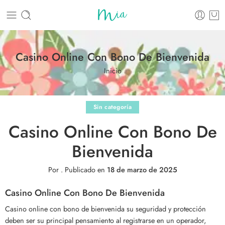
Casino Online Con Bono De Bienvenida
Inicio
Sin categoría
Casino Online Con Bono De
Bienvenida
Por
.
Publicado en
18 de marzo de 2025
Casino Online Con Bono De Bienvenida
Casino online con bono de bienvenida su seguridad y protección
deben ser su principal pensamiento al registrarse en un operador,