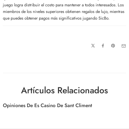
juego logra distribuir el costo para mantener a todos interesados. Los
miembros de los niveles superiores obtienen regalos de lujo, mientras
que puedes obtener pagos más significativos jugando SicBo.
Artículos Relacionados
Opiniones De Es Casino De Sant Climent