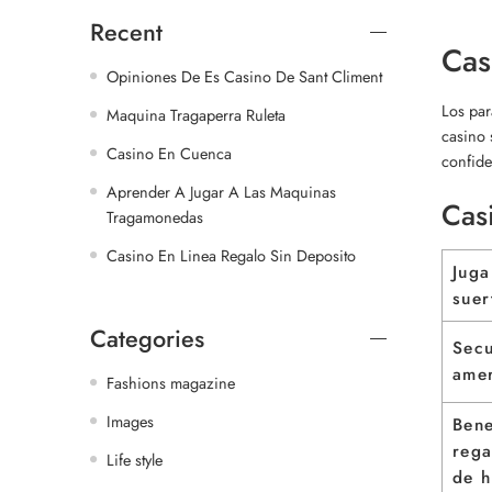
Recent
Cas
Opiniones De Es Casino De Sant Climent
Los par
Maquina Tragaperra Ruleta
casino 
Casino En Cuenca
confide
Aprender A Jugar A Las Maquinas
Cas
Tragamonedas
Casino En Linea Regalo Sin Deposito
Juga
suer
Categories
Secu
ame
Fashions magazine
Images
Bene
rega
Life style
de h