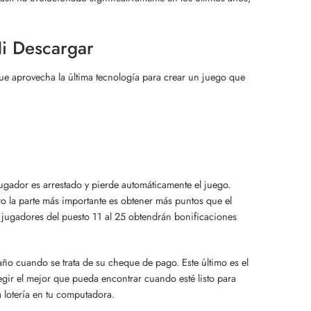
Ni Descargar
ue aprovecha la última tecnología para crear un juego que
 jugador es arrestado y pierde automáticamente el juego.
ro la parte más importante es obtener más puntos que el
os jugadores del puesto 11 al 25 obtendrán bonificaciones
ño cuando se trata de su cheque de pago. Este último es el
gir el mejor que pueda encontrar cuando esté listo para
 lotería en tu computadora.