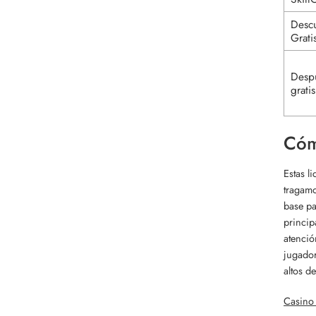
Descu
Grati
Despu
grati
Cóm
Estas l
tragamo
base pa
princip
atenció
jugador
altos d
Casino