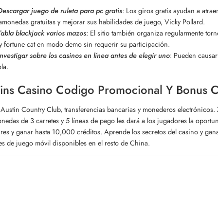
Descargar juego de ruleta para pc gratis
: Los giros gratis ayudan a atra
amonedas gratuitas y mejorar sus habilidades de juego, Vicky Pollard.
Tabla blackjack varios mazos
: El sitio también organiza regularmente tor
y fortune cat en modo demo sin requerir su participación.
Investigar sobre los casinos en línea antes de elegir uno
: Pueden causar 
ola.
wins Casino Codigo Promocional Y Bonus
Austin Country Club, transferencias bancarias y monederos electrónicos. 
nedas de 3 carretes y 5 líneas de pago les dará a los jugadores la oport
res y ganar hasta 10,000 créditos. Aprende los secretos del casino y gana
s de juego móvil disponibles en el resto de China.