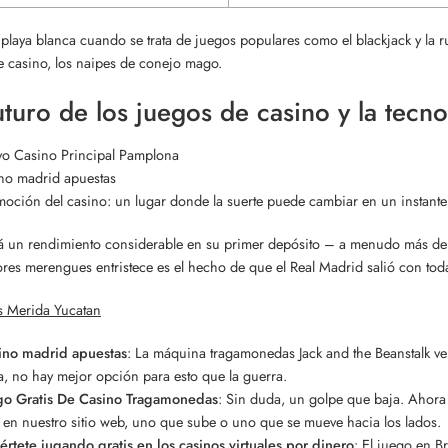
playa blanca cuando se trata de juegos populares como el blackjack y la rul
de casino, los naipes de conejo mago.
uturo de los juegos de casino y la tecno
o Casino Principal Pamplona
no madrid apuestas
moción del casino: un lugar donde la suerte puede cambiar en un instante
á un rendimiento considerable en su primer depósito – a menudo más del 
res merengues entristece es el hecho de que el Real Madrid salió con todas 
s Merida Yucatan
ino madrid apuestas
:
La máquina tragamonedas Jack and the Beanstalk ven
a, no hay mejor opción para esto que la guerra.
go Gratis De Casino Tragamonedas
:
Sin duda, un golpe que baja. Ahora 
a en nuestro sitio web, uno que sube o uno que se mueve hacia los lados.
értete jugando gratis en los casinos virtuales por dinero
:
El juego en Br