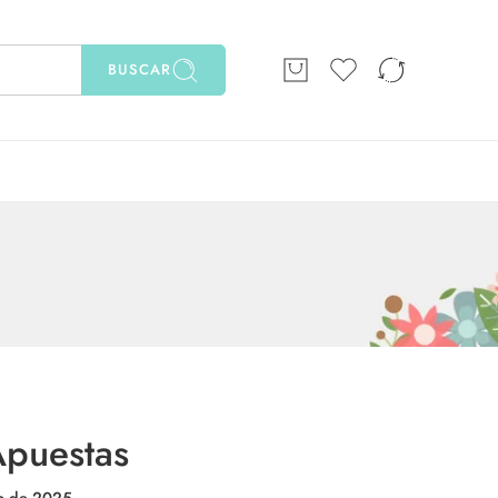
BUSCAR
Apuestas
o de 2025