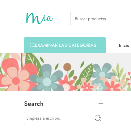
Inicio
EXAMINAR LAS CATEGORÍAS
Search