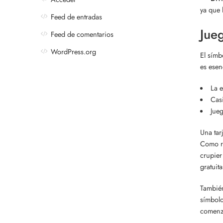
ya que 
Feed de entradas
Jue
Feed de comentarios
WordPress.org
El símb
es esen
La e
Cas
Jueg
Una tar
Como re
crupier
gratuit
También
símbolo
comenza