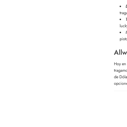
trag
luck
pist
All
Hoy en 
tragamo
de Dóla
opcione