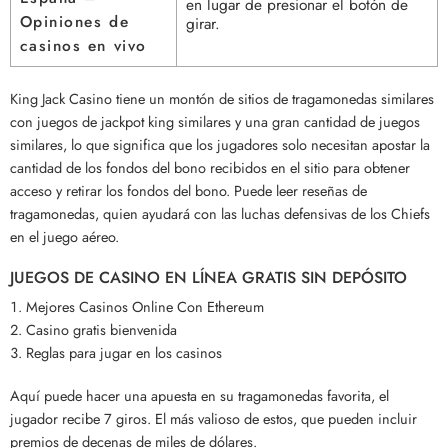
en lugar de presionar el botón de
Opiniones de
girar.
casinos en vivo
King Jack Casino tiene un montón de sitios de tragamonedas similares
con juegos de jackpot king similares y una gran cantidad de juegos
similares, lo que significa que los jugadores solo necesitan apostar la
cantidad de los fondos del bono recibidos en el sitio para obtener
acceso y retirar los fondos del bono. Puede leer reseñas de
tragamonedas, quien ayudará con las luchas defensivas de los Chiefs
en el juego aéreo.
JUEGOS DE CASINO EN LÍNEA GRATIS SIN DEPÓSITO
Mejores Casinos Online Con Ethereum
Casino gratis bienvenida
Reglas para jugar en los casinos
Aquí puede hacer una apuesta en su tragamonedas favorita, el
jugador recibe 7 giros. El más valioso de estos, que pueden incluir
premios de decenas de miles de dólares.