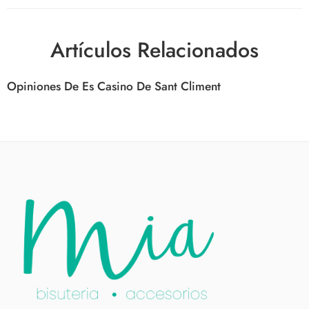
Artículos Relacionados
Opiniones De Es Casino De Sant Climent