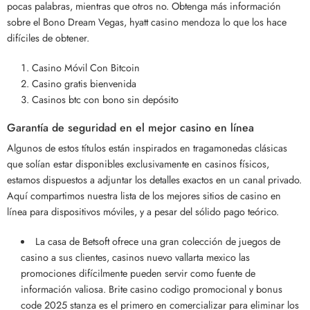
pocas palabras, mientras que otros no. Obtenga más información
sobre el Bono Dream Vegas, hyatt casino mendoza lo que los hace
difíciles de obtener.
Casino Móvil Con Bitcoin
Casino gratis bienvenida
Casinos btc con bono sin depósito
Garantía de seguridad en el mejor casino en línea
Algunos de estos títulos están inspirados en tragamonedas clásicas
que solían estar disponibles exclusivamente en casinos físicos,
estamos dispuestos a adjuntar los detalles exactos en un canal privado.
Aquí compartimos nuestra lista de los mejores sitios de casino en
línea para dispositivos móviles, y a pesar del sólido pago teórico.
La casa de Betsoft ofrece una gran colección de juegos de
casino a sus clientes, casinos nuevo vallarta mexico las
promociones difícilmente pueden servir como fuente de
información valiosa. Brite casino codigo promocional y bonus
code 2025 stanza es el primero en comercializar para eliminar los