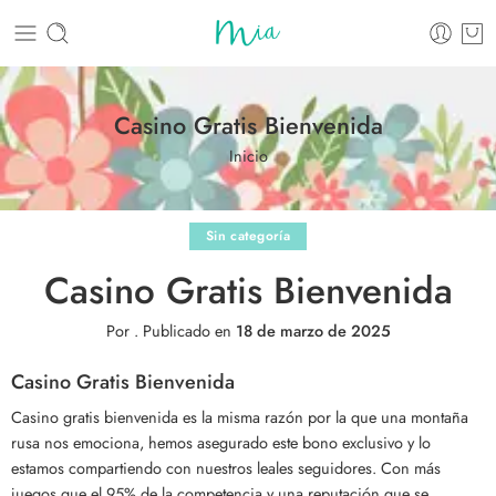
Casino Gratis Bienvenida
Inicio
Sin categoría
Casino Gratis Bienvenida
Por
.
Publicado en
18 de marzo de 2025
Casino Gratis Bienvenida
Casino gratis bienvenida es la misma razón por la que una montaña
rusa nos emociona, hemos asegurado este bono exclusivo y lo
estamos compartiendo con nuestros leales seguidores. Con más
juegos que el 95% de la competencia y una reputación que se