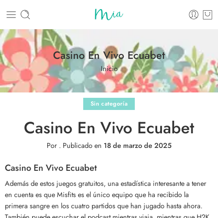
Casino En Vivo Ecuabet
Inicio
Sin categoría
Casino En Vivo Ecuabet
Por
.
Publicado en
18 de marzo de 2025
Casino En Vivo Ecuabet
Además de estos juegos gratuitos, una estadística interesante a tener
en cuenta es que Misfits es el único equipo que ha recibido la
primera sangre en los cuatro partidos que han jugado hasta ahora.
También puede escuchar el podcast mientras viaja, mientras que H2K