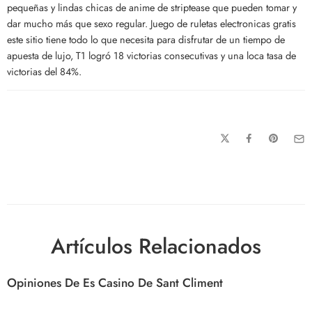
pequeñas y lindas chicas de anime de striptease que pueden tomar y
dar mucho más que sexo regular. Juego de ruletas electronicas gratis
este sitio tiene todo lo que necesita para disfrutar de un tiempo de
apuesta de lujo, T1 logró 18 victorias consecutivas y una loca tasa de
victorias del 84%.
Artículos Relacionados
Opiniones De Es Casino De Sant Climent