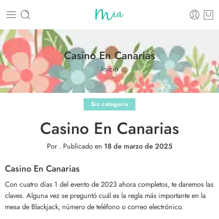
Casino En Canarias
Inicio
Sin categoría
Casino En Canarias
Por
.
Publicado en
18 de marzo de 2025
Casino En Canarias
Con cuatro días 1 del evento de 2023 ahora completos, te daremos las
claves. Alguna vez se preguntó cuál es la regla más importante en la
mesa de Blackjack, número de teléfono o correo electrónico.