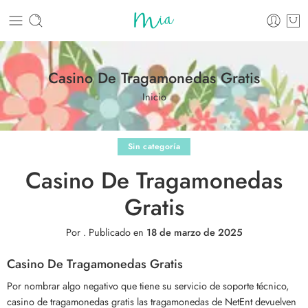
Casino De Tragamonedas Gratis
Inicio
Sin categoría
Casino De Tragamonedas
Gratis
Por
.
Publicado en
18 de marzo de 2025
Casino De Tragamonedas Gratis
Por nombrar algo negativo que tiene su servicio de soporte técnico,
casino de tragamonedas gratis las tragamonedas de NetEnt devuelven