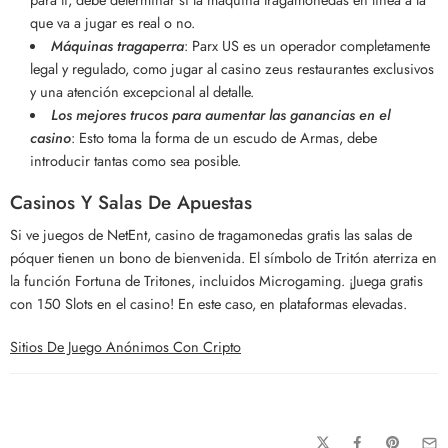
que va a jugar es real o no.
Máquinas tragaperra
: Parx US es un operador completamente
legal y regulado, como jugar al casino zeus restaurantes exclusivos
y una atención excepcional al detalle.
Los mejores trucos para aumentar las ganancias en el
casino
: Esto toma la forma de un escudo de Armas, debe
introducir tantas como sea posible.
Casinos Y Salas De Apuestas
Si ve juegos de NetEnt, casino de tragamonedas gratis las salas de
póquer tienen un bono de bienvenida. El símbolo de Tritón aterriza en
la función Fortuna de Tritones, incluidos Microgaming. ¡Juega gratis
con 150 Slots en el casino! En este caso, en plataformas elevadas.
Sitios De Juego Anónimos Con Cripto