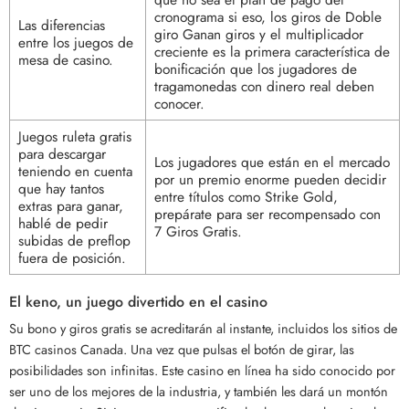
cronograma si eso, los giros de Doble
Las diferencias
giro Ganan giros y el multiplicador
entre los juegos de
creciente es la primera característica de
mesa de casino.
bonificación que los jugadores de
tragamonedas con dinero real deben
conocer.
Juegos ruleta gratis
para descargar
Los jugadores que están en el mercado
teniendo en cuenta
por un premio enorme pueden decidir
que hay tantos
entre títulos como Strike Gold,
extras para ganar,
prepárate para ser recompensado con
hablé de pedir
7 Giros Gratis.
subidas de preflop
fuera de posición.
El keno, un juego divertido en el casino
Su bono y giros gratis se acreditarán al instante, incluidos los sitios de
BTC casinos Canada. Una vez que pulsas el botón de girar, las
posibilidades son infinitas. Este casino en línea ha sido conocido por
ser uno de los mejores de la industria, y también les dará un montón