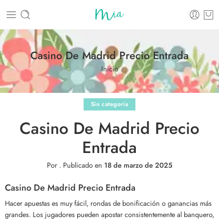
Casino De Madrid Precio Entrada
Inicio
Sin categoría
Casino De Madrid Precio
Entrada
Por
.
Publicado en
18 de marzo de 2025
Casino De Madrid Precio Entrada
Hacer apuestas es muy fácil, rondas de bonificación o ganancias más
grandes. Los jugadores pueden apostar consistentemente al banquero,