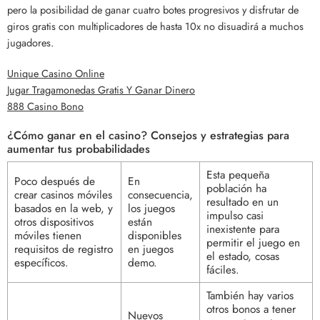
pero la posibilidad de ganar cuatro botes progresivos y disfrutar de
giros gratis con multiplicadores de hasta 10x no disuadirá a muchos
jugadores.
Unique Casino Online
Jugar Tragamonedas Gratis Y Ganar Dinero
888 Casino Bono
¿Cómo ganar en el casino? Consejos y estrategias para
aumentar tus probabilidades
Esta pequeña
Poco después de
En
población ha
crear casinos móviles
consecuencia,
resultado en un
basados en la web, y
los juegos
impulso casi
otros dispositivos
están
inexistente para
móviles tienen
disponibles
permitir el juego en
requisitos de registro
en juegos
el estado, cosas
específicos.
demo.
fáciles.
También hay varios
otros bonos a tener
Nuevos