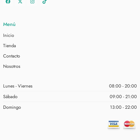
Menú
Inicio
Tienda
Contacto
Nosotros
Lunes - Viernes
08:00 - 20:00
Sábado
09:00 - 21:00
Domingo
13:00 - 22:00