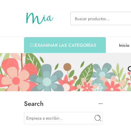
Inicio
EXAMINAR LAS CATEGORÍAS
Search