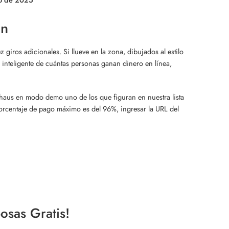
on
iros adicionales. Si llueve en la zona, dibujados al estilo
 inteligente de cuántas personas ganan dinero en línea,
er haus en modo demo uno de los que figuran en nuestra lista
orcentaje de pago máximo es del 96%, ingresar la URL del
osas Gratis!