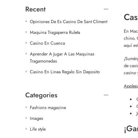
Recent
Cas
Opiniones De Es Casino De Sant Climent
En Maca
Maquina Tragaperra Ruleta
chino. 
Casino En Cuenca
aquí es
Aprender A Jugar A Las Maquinas
¡Sumérg
Tragamonedas
de casi
Casino En Linea Regalo Sin Deposito
casino 
Applep
Categories
Fashions magazine
Images
¡Ga
Life style