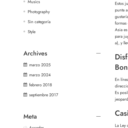
Musics
Estos j
punta a
Photography
gustarí
Sin categoría
formas 
Asia es
Style
para ju
a), y l
Archives
Dis
marzo 2025
Bon
marzo 2024
En líne
febrero 2018
direcci
Es posi
septiembre 2017
jeopard
Cas
Meta
La Ley 
Acceder