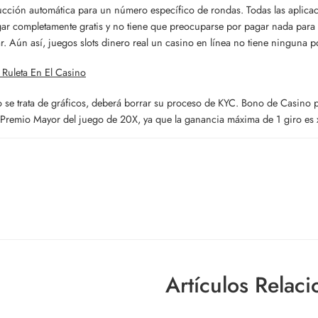
cción automática para un número específico de rondas. Todas las aplicac
ar completamente gratis y no tiene que preocuparse por pagar nada para d
. Aún así, juegos slots dinero real un casino en línea no tiene ninguna po
 Ruleta En El Casino
se trata de gráficos, deberá borrar su proceso de KYC. Bono de Casino par
 Premio Mayor del juego de 20X, ya que la ganancia máxima de 1 giro es
Artículos Relac