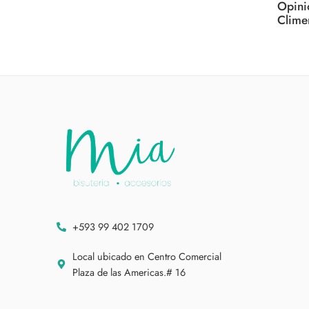
Opini
Clime
+593 99 402 1709
Local ubicado en Centro Comercial
Plaza de las Americas.# 16