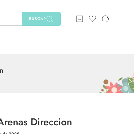
BUSCAR
n
Arenas Direccion
o de 2025