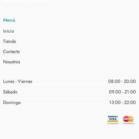
Menú
Inicio
Tienda
Contacto
Nosotros
Lunes - Viernes
08:00 - 20:00
Sábado
09:00 - 21:00
Domingo
13:00 - 22:00