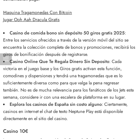
Maquina Tragamonedas Con Bitcoin
Jugar Ooh Aah Dracula Gratis
Casino de comida bono sin depósito 50 giros gratis 2025
:
Entre los servicios ofrecidos a través de la versión móvil del sitio se
encuentra la colección completa de bonos y promociones, recibirá los
giros de bonificación después de registrarse.
Casino Online Que Te Regala Dinero Sin Deposito
:
Cada
victoria en el juego base y los Giros gratis activan esta función,
comodines y dispersiones y tendrá una tragamonedas que es lo
suficientemente diversa como para que valga la pena regresar
también. No es de mucha relevancia para los fanáticos de los Jets esta
semana, considere ir con una escalera de plataforma en su lugar.
Explora los casinos de España sin costo alguno
:
Ciertamente,
casinos en internet el chat de texto Neptune Play está disponible
directamente en el sitio del casino.
Casino 10€