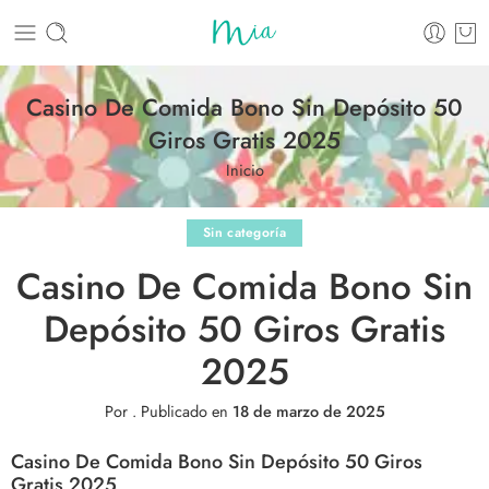
Casino De Comida Bono Sin Depósito 50
Giros Gratis 2025
Inicio
Sin categoría
Casino De Comida Bono Sin
Depósito 50 Giros Gratis
2025
Por
.
Publicado en
18 de marzo de 2025
Casino De Comida Bono Sin Depósito 50 Giros
Gratis 2025