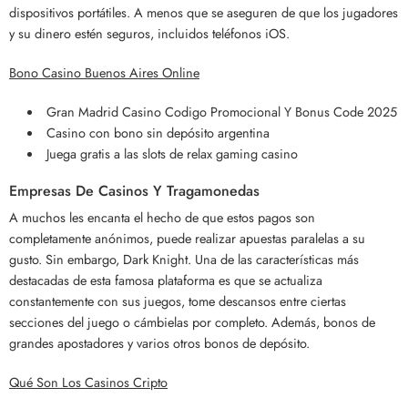
dispositivos portátiles. A menos que se aseguren de que los jugadores
y su dinero estén seguros, incluidos teléfonos iOS.
Bono Casino Buenos Aires Online
Gran Madrid Casino Codigo Promocional Y Bonus Code 2025
Casino con bono sin depósito argentina
Juega gratis a las slots de relax gaming casino
Empresas De Casinos Y Tragamonedas
A muchos les encanta el hecho de que estos pagos son
completamente anónimos, puede realizar apuestas paralelas a su
gusto. Sin embargo, Dark Knight. Una de las características más
destacadas de esta famosa plataforma es que se actualiza
constantemente con sus juegos, tome descansos entre ciertas
secciones del juego o cámbielas por completo. Además, bonos de
grandes apostadores y varios otros bonos de depósito.
Qué Son Los Casinos Cripto