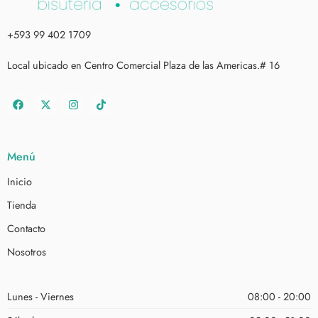
+593 99 402 1709
Local ubicado en Centro Comercial Plaza de las Americas.# 16
Menú
Inicio
Tienda
Contacto
Nosotros
Lunes - Viernes
08:00 - 20:00