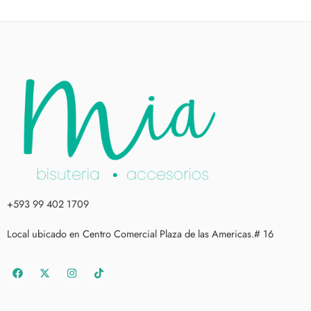
+593 99 402 1709
Local ubicado en Centro Comercial Plaza de las Americas.# 16