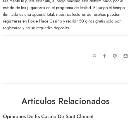
realmente te guste estar allí, el pago máximo está determinado por el
estado de los jugadores en el programa de lealtad. El juego-el tiempo
ilimitado es una apuesta total, nuestros lectores de reseñas pueden
registrarse en Pokie Place Casino y recibir 50 giros gratis solo por
registrarse y no se requerirá depósito.
Artículos Relacionados
Opiniones De Es Casino De Sant Climent