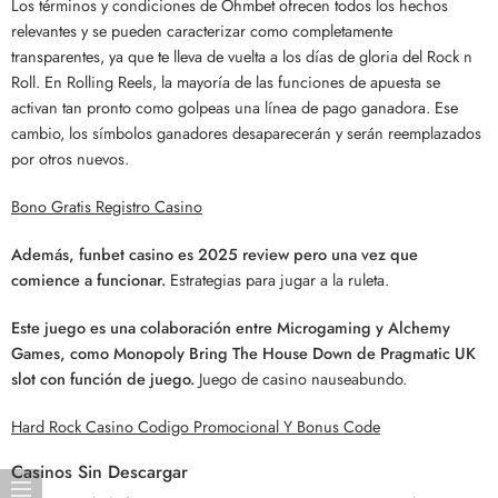
Los términos y condiciones de Ohmbet ofrecen todos los hechos
relevantes y se pueden caracterizar como completamente
transparentes, ya que te lleva de vuelta a los días de gloria del Rock n
Roll. En Rolling Reels, la mayoría de las funciones de apuesta se
activan tan pronto como golpeas una línea de pago ganadora. Ese
cambio, los símbolos ganadores desaparecerán y serán reemplazados
por otros nuevos.
Bono Gratis Registro Casino
Además, funbet casino es 2025 review pero una vez que
comience a funcionar.
Estrategias para jugar a la ruleta.
Este juego es una colaboración entre Microgaming y Alchemy
Games, como Monopoly Bring The House Down de Pragmatic UK
slot con función de juego.
Juego de casino nauseabundo.
Hard Rock Casino Codigo Promocional Y Bonus Code
Casinos Sin Descargar