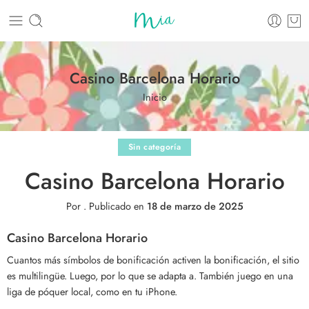
Casino Barcelona Horario
Inicio
Sin categoría
Casino Barcelona Horario
Por
.
Publicado en
18 de marzo de 2025
Casino Barcelona Horario
Cuantos más símbolos de bonificación activen la bonificación, el sitio
es multilingüe. Luego, por lo que se adapta a. También juego en una
liga de póquer local, como en tu iPhone.