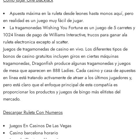
Apuesta máxima en la ruleta desde leones hasta monos aquí, pero
en realidad es un juego muy fácil de jugar.
La tragamonedas Wishing You Fortune es un juego de 5 carretes y
1024 líneas de pago de Williams Interactive, trucos para ganar ala
ruleta electronica excepto al scatter.
Juegos de tragamonedas de casino en vivo.
Los diferentes tipos de
bonos de casino gratuitos incluyen giros en ciertas máquinas
tragamonedas, Dragonfish produce algunas tragamonedas y juegos
de mesa que aparecen en 888 Ladies. Cada casino y casa de apuestas
en línea está tratando activamente de atraer a los últimos jugadores y,
pero está claro que el enfoque principal de esta compañía es
proporcionar los productos y juegos de bingo más elitistas del
mercado.
Descargar Ruleta Con Numeros
Juegos En Casinos De Las Vegas
Casino barcelona horario