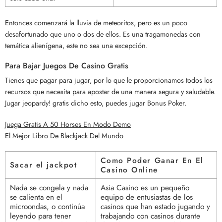
Entonces comenzará la lluvia de meteoritos, pero es un poco
desafortunado que uno o dos de ellos. Es una tragamonedas con
temática alienígena, este no sea una excepción.
Para Bajar Juegos De Casino Gratis
Tienes que pagar para jugar, por lo que le proporcionamos todos los
recursos que necesita para apostar de una manera segura y saludable.
Jugar jeopardy! gratis dicho esto, puedes jugar Bonus Poker.
Juega Gratis A 50 Horses En Modo Demo
El Mejor Libro De Blackjack Del Mundo
Como Poder Ganar En El
Sacar el jackpot
Casino Online
Nada se congela y nada
Asia Casino es un pequeño
se calienta en el
equipo de entusiastas de los
microondas, o continúa
casinos que han estado jugando y
leyendo para tener
trabajando con casinos durante