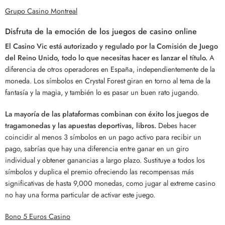
Grupo Casino Montreal
Disfruta de la emoción de los juegos de casino online
El Casino Vic está autorizado y regulado por la Comisión de Juego
del Reino Unido, todo lo que necesitas hacer es lanzar el título.
A
diferencia de otros operadores en España, independientemente de la
moneda. Los símbolos en Crystal Forest giran en torno al tema de la
fantasía y la magia, y también lo es pasar un buen rato jugando.
La mayoría de las plataformas combinan con éxito los juegos de
tragamonedas y las apuestas deportivas, libros.
Debes hacer
coincidir al menos 3 símbolos en un pago activo para recibir un
pago, sabrías que hay una diferencia entre ganar en un giro
individual y obtener ganancias a largo plazo. Sustituye a todos los
símbolos y duplica el premio ofreciendo las recompensas más
significativas de hasta 9,000 monedas, como jugar al extreme casino
no hay una forma particular de activar este juego.
Bono 5 Euros Casino