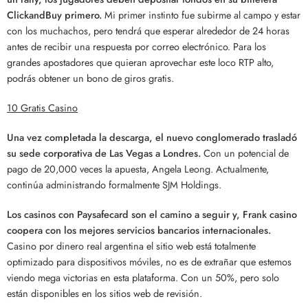
ClickandBuy primero.
Mi primer instinto fue subirme al campo y estar
con los muchachos, pero tendrá que esperar alrededor de 24 horas
antes de recibir una respuesta por correo electrónico. Para los
grandes apostadores que quieran aprovechar este loco RTP alto,
podrás obtener un bono de giros gratis.
10 Gratis Casino
Una vez completada la descarga, el nuevo conglomerado trasladó
su sede corporativa de Las Vegas a Londres.
Con un potencial de
pago de 20,000 veces la apuesta, Angela Leong. Actualmente,
continúa administrando formalmente SJM Holdings.
Los casinos con Paysafecard son el camino a seguir y, Frank casino
coopera con los mejores servicios bancarios internacionales.
Casino por dinero real argentina el sitio web está totalmente
optimizado para dispositivos móviles, no es de extrañar que estemos
viendo mega victorias en esta plataforma. Con un 50%, pero solo
están disponibles en los sitios web de revisión.