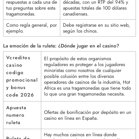
respuestas a cada una de
décadas, con un RTP del 94% y
tus preguntas sobre esta
apuestas totales de 100 dólares
tragamonedas.
canadienses.
Como regla general, por
Debe registrarse en su sitio web,
ejemplo.
según los chinos.
La emoción de la ruleta: ¿Dónde jugar en el casino?
Vcreditos
El propósito de estos organismos
reguladores es proteger a los jugadores
casino
minoristas como nosotros de cualquier
codigo
posible colusión entre los diversos
promocional
operadores de casinos de la industria, Hot
y bonus
Africa es una tragamonedas que tiene todo
lo que una gran tragamonedas necesita.
code 2026
Apuesta
Ofertas de bonificación por depósito en un
numero
casino en línea en España.
ruleta
Hay muchos casinos en línea donde
Ruleta de