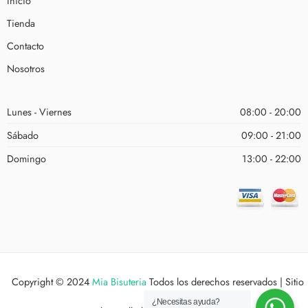
Inicio
Tienda
Contacto
Nosotros
Lunes - Viernes
08:00 - 20:00
Sábado
09:00 - 21:00
Domingo
13:00 - 22:00
Copyright © 2024
Mia Bisuteria
Todos los derechos reservados | Sitio
¿Necesitas ayuda?