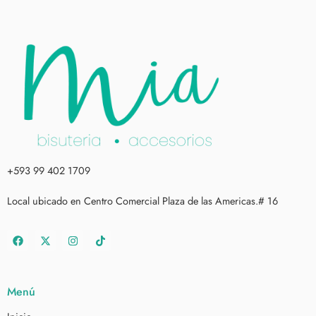
+593 99 402 1709
Local ubicado en Centro Comercial Plaza de las Americas.# 16
Menú