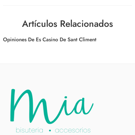
Artículos Relacionados
Opiniones De Es Casino De Sant Climent