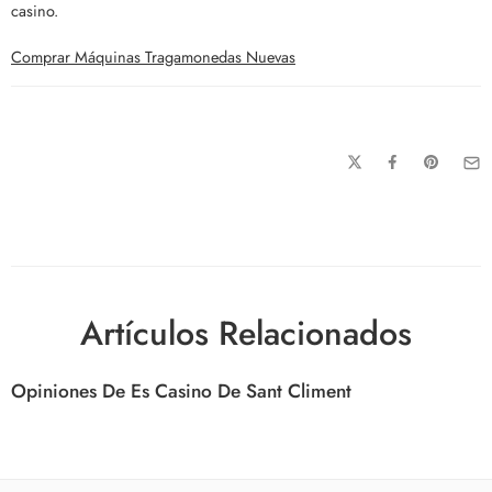
casino.
Comprar Máquinas Tragamonedas Nuevas
Artículos Relacionados
Opiniones De Es Casino De Sant Climent