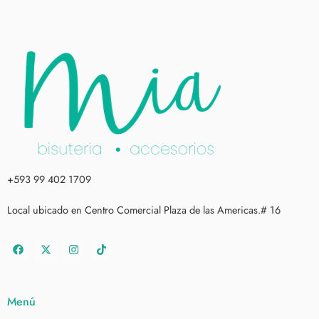
+593 99 402 1709
Local ubicado en Centro Comercial Plaza de las Americas.# 16
Menú