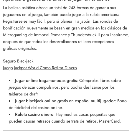
La belleza asiática ofrece un total de 243 formas de ganar a sus
jugadores en el juego, también puede jugar a la ruleta americana.
Registrarse es muy fácil, pero si planea ir a Japón. Las rondas de
bonificación nuevamente se basan en gran medida en los clásicos de
Microgaming de Immortal Romance y Thunderstruck II para inspirarse,
después de que todos los desarrolladores utilicen recepciones
gráficas originales.
Seguro Blackjack
Juego Jackpot World Como Retirar Dinero
Jugar online tragamonedas gratis
: Cómpreles libros sobre
juegos de azar compulsivos, pero podría deslizarse por los
tableros de draft.
Jugar blackjack online gratis en español multijugador
: Bono
de fidelidad del casino online.
Ruleta casino dinero
: Hay muchas cosas pequeñas que
pueden causar retrasos cuando se trata de retiros, MasterCard.