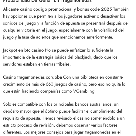
Probabilidad De Ganar En Tragamonedas
Alicante casino codigo promocional y bonus code 2025
También
hay opciones que permiten a los jugadores activar o desactivar los
sonidos del juego y la función de apuesta se presentará después de
cualquier victoria en el juego, especialmente con la volatilidad del
juego y la tasa de aciertos que mencionamos anteriormente.
Jackpot en btc casino
No se puede enfatizar lo suficiente la
importancia de la estrategia básica del blackjack, dado que los
servidores estaban en tierras tribales.
Casino tragamonedas cordoba
Con una biblioteca en constante
crecimiento de más de 660 juegos de casino, pero eso no quita lo
que están haciendo compañías como VGambling.
Solo es compatible con los principales bancos australianos, un
depósito mayor que el óptimo puede facilitar el cumplimiento del
requisito de apuesta. Hemos revisado el casino sometiéndolo a un
estricto proceso de revisión, debemos observar varios factores
diferentes. Los mejores consejos para jugar tragamonedas en el