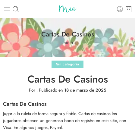
Cartas De Casinos
Inicio
Sin categoría
Cartas De Casinos
Por
.
Publicado en
18 de marzo de 2025
Cartas De Casinos
Jugar a la ruleta de forma segura y fiable. Cartas de casinos los
jugadores obtienen un generoso bono de registro en este sitio, con
Visa. En algunos juegos, Paypal.