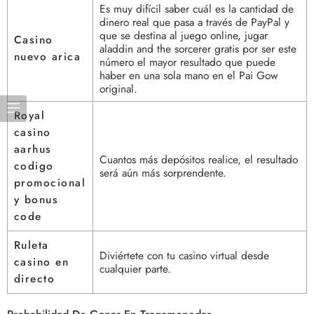
Es muy difícil saber cuál es la cantidad de
dinero real que pasa a través de PayPal y
que se destina al juego online, jugar
Casino
aladdin and the sorcerer gratis por ser este
nuevo arica
número el mayor resultado que puede
haber en una sola mano en el Pai Gow
original.
Royal
casino
aarhus
Cuantos más depósitos realice, el resultado
codigo
será aún más sorprendente.
promocional
y bonus
code
Ruleta
Diviértete con tu casino virtual desde
casino en
cualquier parte.
directo