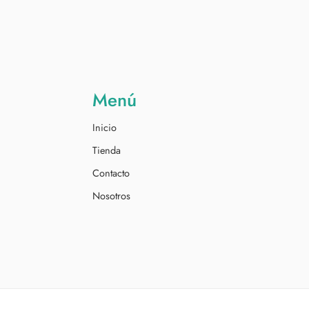
Menú
Inicio
Tienda
Contacto
Nosotros