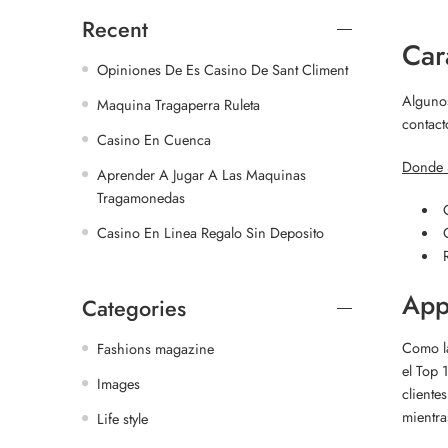
Recent
Car
Opiniones De Es Casino De Sant Climent
Algunos
Maquina Tragaperra Ruleta
contact
Casino En Cuenca
Donde S
Aprender A Jugar A Las Maquinas
Tragamonedas
Casino En Linea Regalo Sin Deposito
App
Categories
Como la
Fashions magazine
el Top 
Images
cliente
mientra
Life style