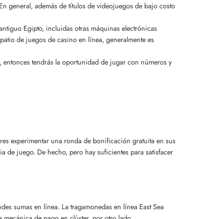
n general, además de títulos de videojuegos de bajo costo
ntiguo Egipto, incluidas otras máquinas electrónicas
e patio de juegos de casino en línea, generalmente es
, entonces tendrás la oportunidad de jugar con números y
res experimentar una ronda de bonificación gratuita en sus
a de juego. De hecho, pero hay suficientes para satisfacer
ndes sumas en línea. La tragamonedas en línea East Sea
la mecánica de pago en clúster, por otro lado.