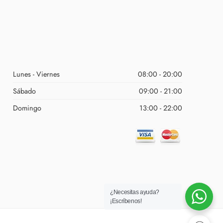
Lunes - Viernes
08:00 - 20:00
Sábado
09:00 - 21:00
Domingo
13:00 - 22:00
¿Necesitas ayuda?
¡Escríbenos!