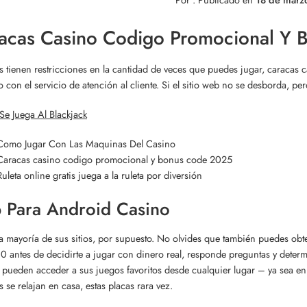
acas Casino Codigo Promocional Y
 tienen restricciones en la cantidad de veces que puedes jugar, caraca
o con el servicio de atención al cliente. Si el sitio web no se desborda, per
e Juega Al Blackjack
Como Jugar Con Las Maquinas Del Casino
Caracas casino codigo promocional y bonus code 2025
Ruleta online gratis juega a la ruleta por diversión
 Para Android Casino
 mayoría de sus sitios, por supuesto. No olvides que también puedes obte
10 antes de decidirte a jugar con dinero real, responde preguntas y determi
s pueden acceder a sus juegos favoritos desde cualquier lugar – ya sea en el
s se relajan en casa, estas placas rara vez.