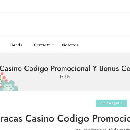
Tienda
Contacto
Nosotros
 Casino Codigo Promocional Y Bonus C
Inicio
Sin categoría
racas Casino Codigo Promoci
Por
.
Publicado en
18 de marz