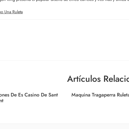
o Una Ruleta
Artículos Relac
ones De Es Casino De Sant
Maquina Tragaperra Rulet
nt