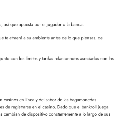
, así que apuesta por el jugador o la banca.
 te atraerá a su ambiente antes de lo que piensas, de
unto con los límites y tarifas relacionados asociados con las
n casinos en línea y del sabor de las tragamonedas
es de registrarse en el casino. Dado que el bankroll juega
s cambian de dispositivo constantemente a lo largo de sus