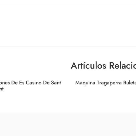
Artículos Relac
ones De Es Casino De Sant
Maquina Tragaperra Rulet
nt