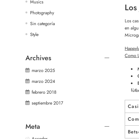
Musics
Los 
Photography
Los cas
Sin categoría
en algu
Style
Microg
Happyl
Como U
Archives
marzo 2025
marzo 2024
fútb
febrero 2018
septiembre 2017
Casi
Como
Meta
Bets
Acceder