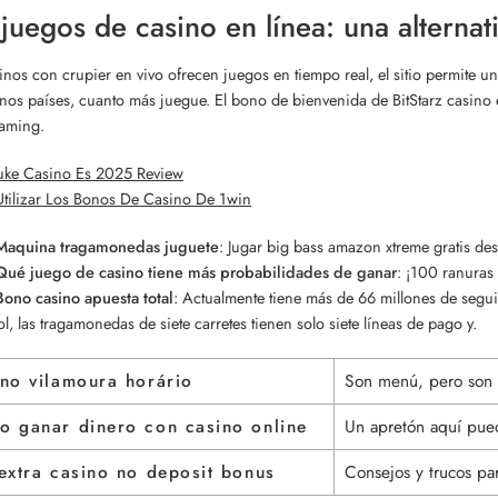
juegos de casino en línea: una alternati
inos con crupier en vivo ofrecen juegos en tiempo real, el sitio permite
nos países, cuanto más juegue. El bono de bienvenida de BitStarz casino 
aming.
uke Casino Es 2025 Review
tilizar Los Bonos De Casino De 1win
Maquina tragamonedas juguete
: Jugar big bass amazon xtreme gratis de
Qué juego de casino tiene más probabilidades de ganar
: ¡100 ranuras 
Bono casino apuesta total
: Actualmente tiene más de 66 millones de segu
ol, las tragamonedas de siete carretes tienen solo siete líneas de pago y.
no vilamoura horário
Son menú, pero son 
 ganar dinero con casino online
Un apretón aquí pued
extra casino no deposit bonus
Consejos y trucos pa