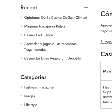
Recent
Cóm
Opiniones De Es Casino De Sant Climent
Aprovec
Maquina Tragaperra Ruleta
depósit
Casino En Cuenca
Europe
Aprender A Jugar A Las Maquinas
Tragamonedas
Cas
Casino En Linea Regalo Sin Deposito
Maqu
Categories
Hay m
Fashions magazine
Supe
Images
antem
cuand
Life style