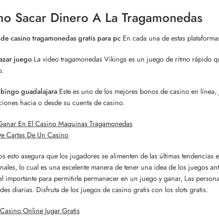
o Sacar Dinero A La Tragamonedas
 de casino tragamonedas gratis para pc
En cada una de estas plataformas
azar juego
La video tragamonedas Vikings es un juego de ritmo rápido que
o.
 bingo guadalajara
Este es uno de los mejores bonos de casino en línea, j
ciones hacia o desde su cuenta de casino.
anar En El Casino Maquinas Tragamonedas
De Cartas De Un Casino
s esto asegura que los jugadores se alimenten de las últimas tendencias e
onales, lo cual es una excelente manera de tener una idea de los juegos ant
l importante para permitirle permanecer en un juego y ganar, Las persona
des diarias. Disfruta de los juegos de casino gratis con los slots gratis.
 Casino Online Jugar Gratis