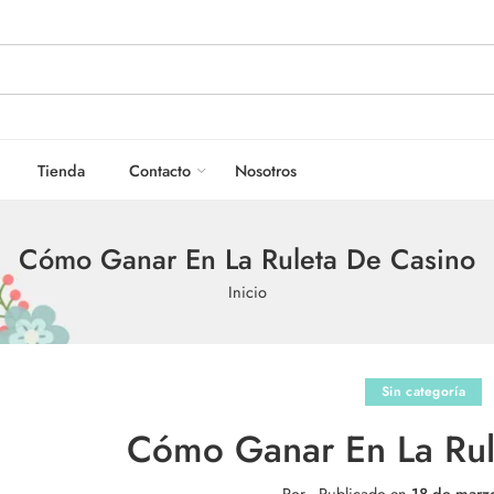
Tienda
Contacto
Nosotros
Cómo Ganar En La Ruleta De Casino
Inicio
Sin categoría
Cómo Ganar En La Rul
Por
.
Publicado en
18 de marz