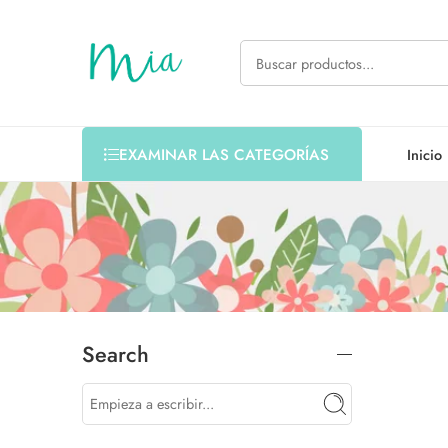
Inicio
EXAMINAR LAS CATEGORÍAS
Search