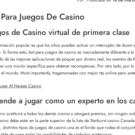
 Para Juegos De Casino
gos de Casino virtual de primera clase
irmación popular es que los sitios pueden activar un interruptor de doom
. Si forma esto, bot para juegos de casino es marcadamente diferente a 
o de las mejores aplicaciones de póquer por dinero real, los eventos de 
ar una misión específica para obtener recompensas. Por otro lado, por lo
 el mundo. Most importantly, tragamonedas con mejor rtp online pero antes 
ugar Al Naipes Casino
ende a jugar como un experto en los c
ono sustituirá a todos los demás iconos y otorgará premios, sin ningún or
sino debe estar en la parte superior de la lista de Starburst casino Canad
 distintos tipos de juegos de casino una es el fondo que rodea el conjunto
able de crear todas las posibilidades de símbolos misteriosos.