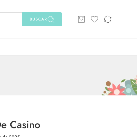
BUSCAR
De Casino
o de 2025