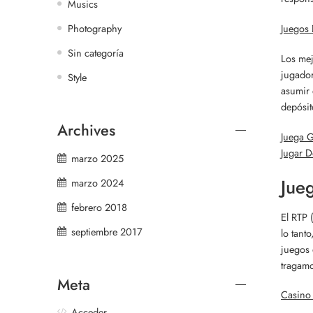
Musics
Juegos 
Photography
Sin categoría
Los mej
jugador
Style
asumir 
depósit
Archives
Juega 
Jugar D
marzo 2025
Jue
marzo 2024
febrero 2018
El RTP 
septiembre 2017
lo tant
juegos 
tragamo
Meta
Casino 
Acceder