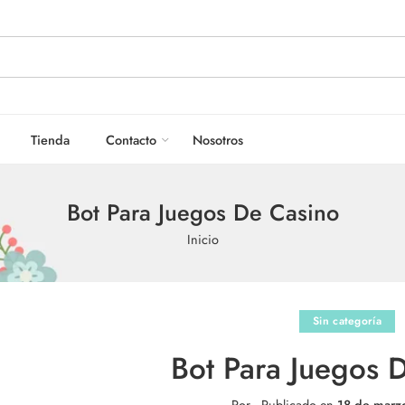
Tienda
Contacto
Nosotros
Bot Para Juegos De Casino
Inicio
Sin categoría
Bot Para Juegos 
Por
.
Publicado en
18 de marz