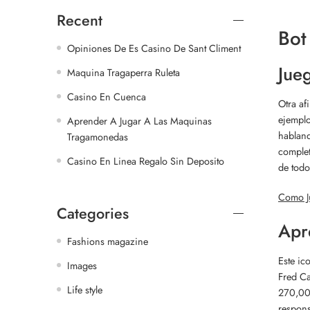
Recent
Bot
Opiniones De Es Casino De Sant Climent
Jue
Maquina Tragaperra Ruleta
Casino En Cuenca
Otra af
ejemplo
Aprender A Jugar A Las Maquinas
habland
Tragamonedas
complet
Casino En Linea Regalo Sin Deposito
de todo
Como J
Categories
Apr
Fashions magazine
Este ic
Images
Fred Ca
Life style
270,00,
respons