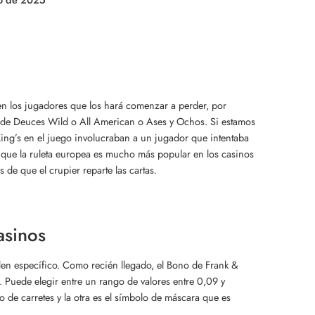
 en los jugadores que los hará comenzar a perder, por
la de Deuces Wild o All American o Ases y Ochos. Si estamos
King’s en el juego involucraban a un jugador que intentaba
 que la ruleta europea es mucho más popular en los casinos
de que el crupier reparte las cartas.
asinos
den específico. Como recién llegado, el Bono de Frank &
a. Puede elegir entre un rango de valores entre 0,09 y
 de carretes y la otra es el símbolo de máscara que es